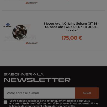
Moyeu Avant Origine Subaru (GT 93-
00 sans abs) WRX 01-07 STI 01-04-
forester
Prix
175,00 €
S'ABONNER À LA
NEWSLETTER
GO!
Votre adresse de messagerie est uniquement utilisée pour vous
envoyer notre lettre d'information. Vous pouvez à tout moment utiliser
le lien de désabonnement intégré dans la newsletter.