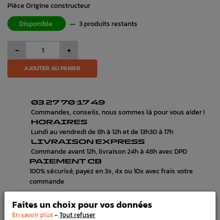
Pièce Origine constructeur
Disponible
—
3 produits restants
-
+
AJOUTER AU PANIER
03 27 70 17 49
Commandes, conseils, nous sommes là pour vous aider !
HORAIRES
Lundi au vendredi de 8h à 12h et de 13h30 à 17h
LIVRAISON EXPRESS
Commande avant 12h, livraison 24h à 48h avec DPD
PAIEMENT CB
100% sécurisé, payez en 3x, 4x ou 10x avec frais votre
commande
Faites un choix pour vos données
-
En savoir plus
Tout refuser
DÉTAILS DU PRODUIT