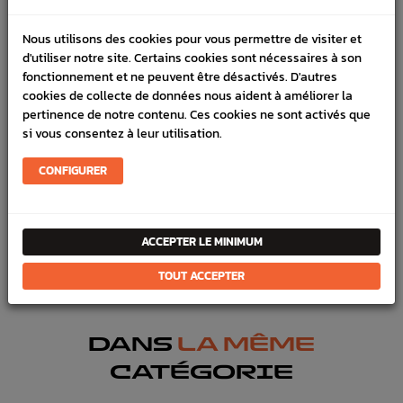
LIVRAISON
Nous utilisons des cookies pour vous permettre de visiter et
d'utiliser notre site. Certains cookies sont nécessaires à son
VÉHICULES COMPATIBLE
fonctionnement et ne peuvent être désactivés. D'autres
cookies de collecte de données nous aident à améliorer la
SCHÉMA CONSTRUCTEUR
pertinence de notre contenu. Ces cookies ne sont activés que
si vous consentez à leur utilisation.
Marque :
SUBARU
Référence :
2633
CONFIGURER
En stock :
3
FICHE TECHNIQUE
ACCEPTER LE MINIMUM
Transmission
Pièces origine constructeur
TOUT ACCEPTER
DANS
LA MÊME
CATÉGORIE