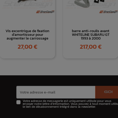
Vis excentrique de fixation
barre anti-roulis avant
d'amortisseur pour
WHITELINE SUBARU GT
augmenter le carrossage
1993 à 2000
Prix
Prix
27,00 €
217,00 €
GO!
Votre adresse de messagerie est uniquement utilisée pour vous
envoyer notre lettre d'information. Vous pouvez à tout moment utilis
le lien de désabonnement intégré dans la newsletter.