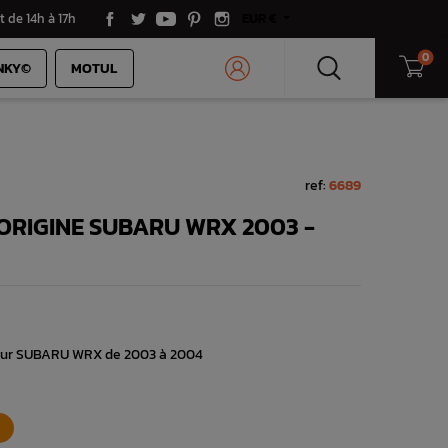
t de 14h à 17h
EUR €
0
NKY©
MOTUL
ref:
6689
ORIGINE SUBARU WRX 2003 -
 pour SUBARU WRX de 2003 à 2004