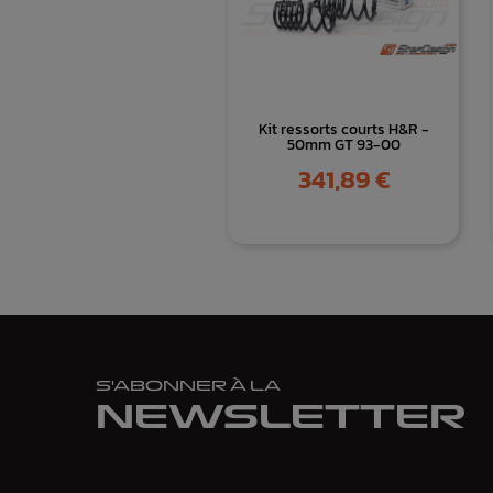
Kit ressorts courts H&R -
50mm GT 93-00
Prix
341,89 €
S'ABONNER À LA
NEWSLETTER