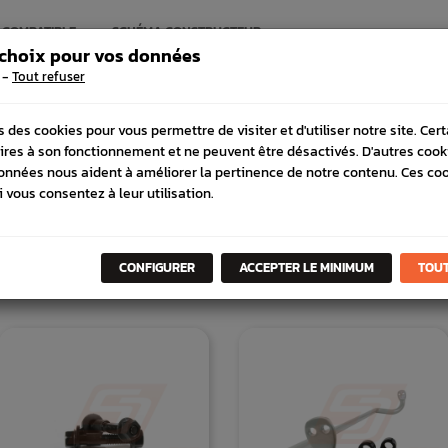
 COMPATIBLE
SCHÉMA CONSTRUCTEUR
 choix pour vos données
-
Tout refuser
s des cookies pour vous permettre de visiter et d'utiliser notre site. Cer
ires à son fonctionnement et ne peuvent être désactivés. D'autres cook
onnées nous aident à améliorer la pertinence de notre contenu. Ces co
i vous consentez à leur utilisation.
DANS
LA MÊME
CATÉGORI
CONFIGURER
ACCEPTER LE MINIMUM
TOUT