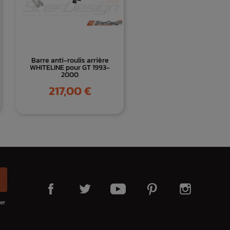
Barre anti-roulis arrière
WHITELINE pour GT 1993-
2000
Prix
217,00 €
er