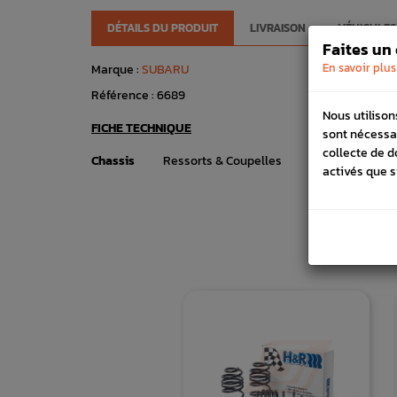
DÉTAILS DU PRODUIT
LIVRAISON
VÉHICULES
Faites un
En savoir plus
Marque :
SUBARU
Référence :
6689
Nous utilison
FICHE TECHNIQUE
sont nécessa
collecte de d
Chassis
Ressorts & Coupelles
activés que s