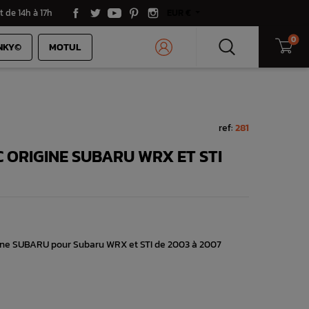
t de 14h à 17h
EUR €
0
NKY©
MOTUL
ref:
281
 ORIGINE SUBARU WRX ET STI
igine SUBARU pour Subaru WRX et STI de 2003 à 2007