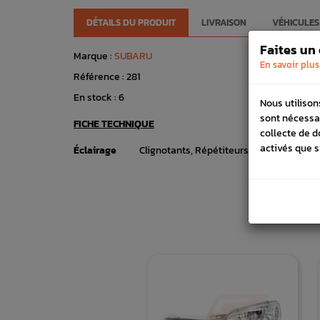
DÉTAILS DU PRODUIT
LIVRAISON
VÉHICULES
Faites un
Marque :
SUBARU
En savoir plus
Référence :
281
En stock :
6
Nous utilison
sont nécessa
FICHE TECHNIQUE
collecte de d
activés que s
Éclairage
Clignotants, Répétiteurs