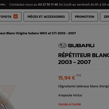
Contactez-nous au
03 27 70 17 49
. Du lundi au vendredi de 8h à 12h e
TOYOTA
PIÈCES ET ACCESSOIRES
PROMOTION
ZE

teur Blanc Origine Subaru WRX et STI 2003 - 2007
RÉPÉTITEUR BLANC
2003 - 2007
TTC
15,94 €
Clignotants latéraux blanc d'or
Ampoule inclus
Vendu à l'unité