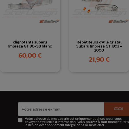
clignotants subaru
Répétiteurs d'Aile Cristal
impreza GT 96-98 blanc
Subaru Impreza GT 1993 -
2000
Prix
60,00 €
Prix
21,90 €
GO!
Votre adresse de messagerie est uniquement utilisée pour vous
envoyer notre lettre d'information. Vous pouvez à tout moment utilis
le lien de désabonnement intégré dans la newsletter.