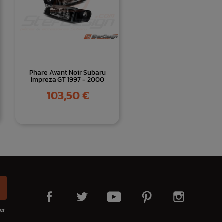
Phare Avant Noir Subaru
Impreza GT 1997 - 2000
Prix
103,50 €
er