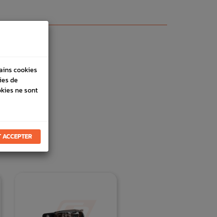
tains cookies
ies de
okies ne sont
 ACCEPTER
E