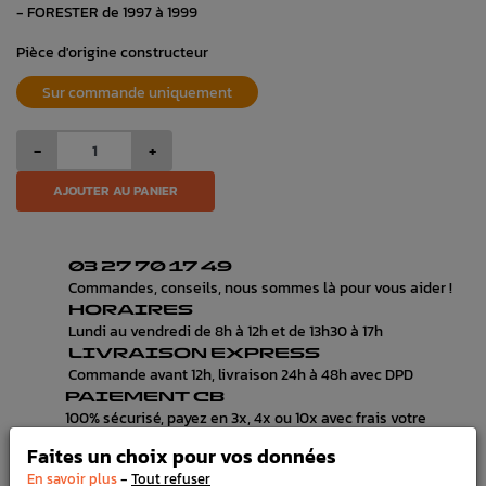
- FORESTER de 1997 à 1999
Pièce d'origine constructeur
Sur commande uniquement
-
+
AJOUTER AU PANIER
03 27 70 17 49
Commandes, conseils, nous sommes là pour vous aider !
HORAIRES
Lundi au vendredi de 8h à 12h et de 13h30 à 17h
LIVRAISON EXPRESS
Commande avant 12h, livraison 24h à 48h avec DPD
PAIEMENT CB
100% sécurisé, payez en 3x, 4x ou 10x avec frais votre
commande
Faites un choix pour vos données
-
En savoir plus
Tout refuser