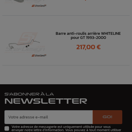
Barre anti-roulis arrière WHITELINE
pour GT 1993-2000
Prix
217,00 €
S'ABONNER À LA
NEWSLETTER
GO!
Votre adresse de messagerie est uniquement utilisée pour vous
envoyer notre lettre d'information. Vous pouvez à tout moment utiliser