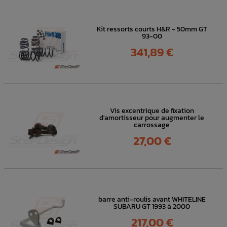
Kit ressorts courts H&R - 50mm GT
93-00
Prix
341,89 €
Vis excentrique de fixation
d'amortisseur pour augmenter le
carrossage
Prix
27,00 €
barre anti-roulis avant WHITELINE
SUBARU GT 1993 à 2000
Prix
217,00 €