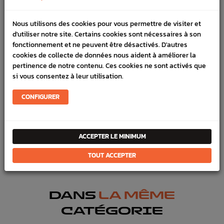
DÉTAILS DU PRODUIT
Nous utilisons des cookies pour vous permettre de visiter et
d'utiliser notre site. Certains cookies sont nécessaires à son
LIVRAISON
fonctionnement et ne peuvent être désactivés. D'autres
cookies de collecte de données nous aident à améliorer la
VÉHICULES COMPATIBLE
pertinence de notre contenu. Ces cookies ne sont activés que
si vous consentez à leur utilisation.
SCHÉMA CONSTRUCTEUR
CONFIGURER
Marque :
SUBARU
Référence :
2289
FICHE TECHNIQUE
ACCEPTER LE MINIMUM
Chassis
Ressorts & Coupelles
TOUT ACCEPTER
DANS
LA MÊME
CATÉGORIE