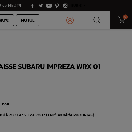
t de 14h à 17h
EUR €
0
NKY©
MOTUL
AISSE SUBARU IMPREZA WRX 01
C noir
1 à 2007 et STI de 2002 (sauf les série PRODRIVE)