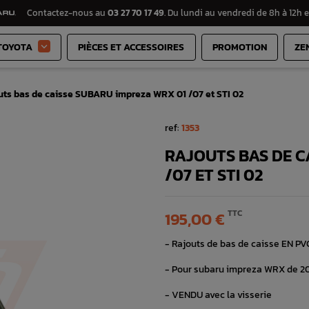
Contactez-nous au
03 27 70 17 49
. Du lundi au vendredi de 8h à 12h e
TOYOTA
PIÈCES ET ACCESSOIRES
PROMOTION
ZE

uts bas de caisse SUBARU impreza WRX 01 /07 et STI 02
ref:
1353
RAJOUTS BAS DE C
/07 ET STI 02
TTC
195,00 €
- Rajouts de bas de caisse EN PV
- Pour subaru impreza WRX de 200
- VENDU avec la visserie