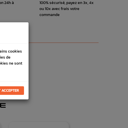
on 24h à
100% sécurisé, payez en 3x, 4x
ou 10x avec frais votre
commande
tains cookies
ies de
okies ne sont
 ACCEPTER
E