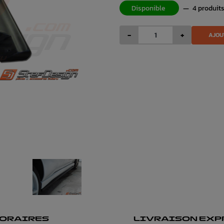
Disponible
—
4 produit
-
+
AJOU
ORAIRES
LIVRAISON EXP