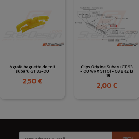
Agrafe baguette de toit
Clips Origine Subaru GT 93
subaru GT 93-00
- 00 WRX STI 01 - 03 BRZ 13
- 19
Prix
2,50 €
Prix
2,00 €
GO!