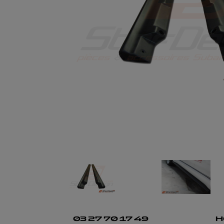
03 27 70 17 49
H