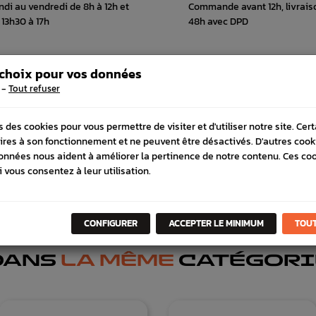
ndi au vendredi de 8h à 12h et
Commande avant 12h, livrais
 13h30 à 17h
48h avec DPD
 choix pour vos données
-
Tout refuser
 COMPATIBLE
s des cookies pour vous permettre de visiter et d'utiliser notre site. Cer
ires à son fonctionnement et ne peuvent être désactivés. D'autres cook
onnées nous aident à améliorer la pertinence de notre contenu. Ces co
i vous consentez à leur utilisation.
CONFIGURER
ACCEPTER LE MINIMUM
TOUT
DANS
LA MÊME
CATÉGORI