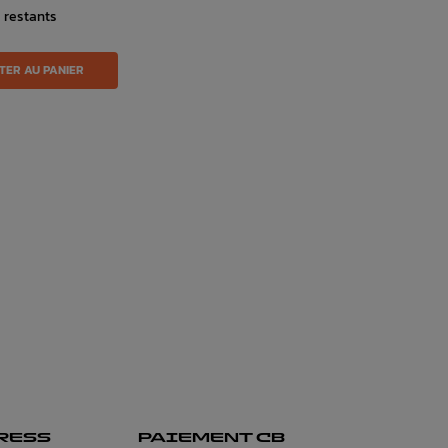
s restants
TER AU PANIER
RESS
PAIEMENT CB