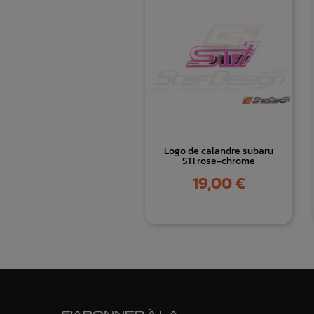
Logo de calandre subaru
STI rose-chrome
Prix
19,00 €