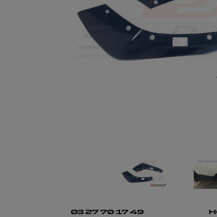
03 27 70 17 49
H