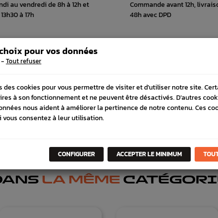
ndi au vendredi de 8h à 12h et
Commande avant 12h, livrais
 13h30 à 17h
48h avec DPD
 choix pour vos données
-
Tout refuser
 COMPATIBLE
s des cookies pour vous permettre de visiter et d'utiliser notre site. Cer
ires à son fonctionnement et ne peuvent être désactivés. D'autres cook
onnées nous aident à améliorer la pertinence de notre contenu. Ces co
i vous consentez à leur utilisation.
CONFIGURER
ACCEPTER LE MINIMUM
TOUT
DANS
LA MÊME
CATÉGORI