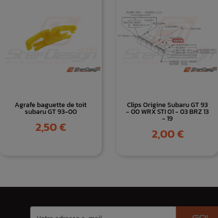
Agrafe baguette de toit
Clips Origine Subaru GT 93
subaru GT 93-00
- 00 WRX STI 01 - 03 BRZ 13
- 19
Prix
2,50 €
Prix
2,00 €
GO!