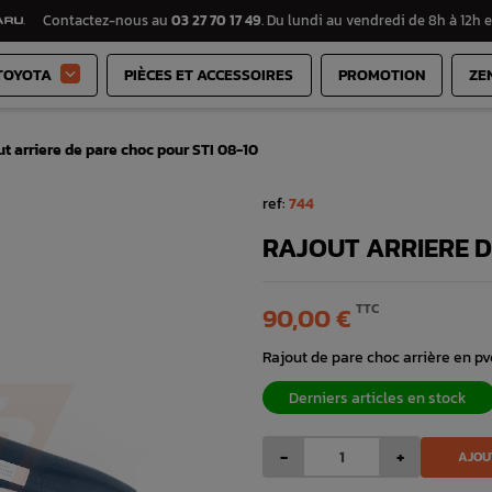
Contactez-nous au
03 27 70 17 49
. Du lundi au vendredi de 8h à 12h e
TOYOTA
PIÈCES ET ACCESSOIRES
PROMOTION
ZE

t arriere de pare choc pour STI 08-10
ref:
744
RAJOUT ARRIERE D
TTC
90,00 €
Rajout de pare choc arrière en p
Derniers articles en stock
-
+
AJOU