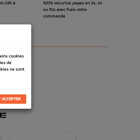
on 24h à
100% sécurisé, payez en 3x, 4x
ou 10x avec frais votre
commande
tains cookies
ies de
okies ne sont
 ACCEPTER
E