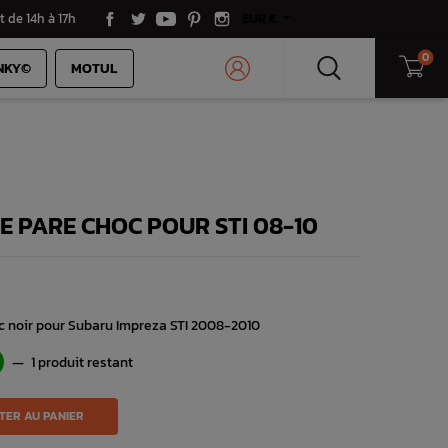
t de 14h à 17h
EUR €
0
NKY©
MOTUL
E PARE CHOC POUR STI 08-10
vc noir pour Subaru Impreza STI 2008-2010
—
1 produit restant
TER AU PANIER