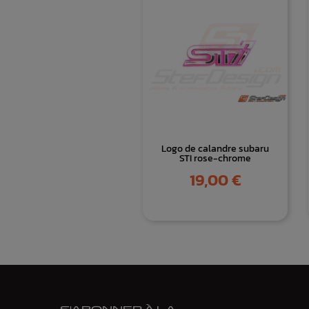
Logo de calandre subaru
STI rose-chrome
Prix
19,00 €