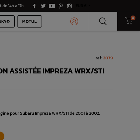
t de 14h à 17h
EUR €
0
NKY©
MOTUL
ref:
2079
ON ASSISTÉE IMPREZA WRX/STI
igine pour Subaru Impreza WRX/STI de 2001 à 2002.