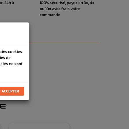
on 24h à
100% sécurisé, payez en 3x, 4x
ou 10x avec frais votre
commande
tains cookies
ies de
okies ne sont
 ACCEPTER
E