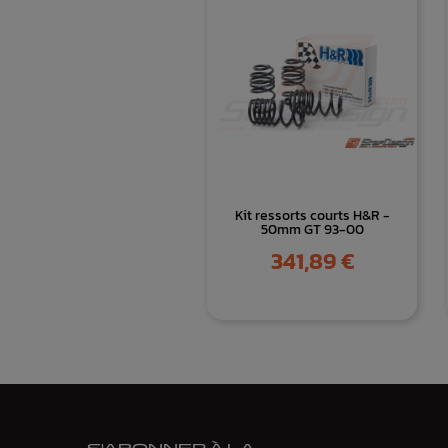
Kit ressorts courts H&R -
50mm GT 93-00
Prix
341,89 €