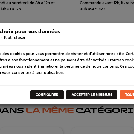
ndi au vendredi de 8h à 12h et
Commande avant 12h, livrais
 13h30 à 17h
48h avec DPD
 choix pour vos données
-
Tout refuser
 COMPATIBLE
SCHÉMA CONSTRUCTEUR
s des cookies pour vous permettre de visiter et d'utiliser notre site. Cer
ires à son fonctionnement et ne peuvent être désactivés. D'autres cook
onnées nous aident à améliorer la pertinence de notre contenu. Ces co
i vous consentez à leur utilisation.
CONFIGURER
ACCEPTER LE MINIMUM
TOUT
DANS
LA MÊME
CATÉGORI