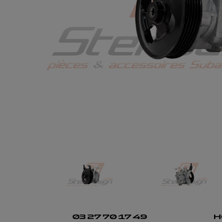
03 27 70 17 49
H