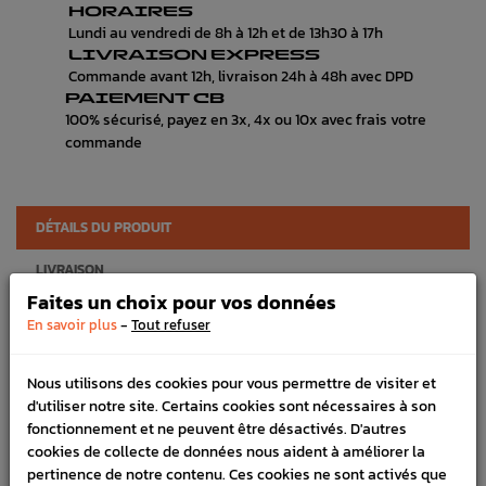
HORAIRES
Lundi au vendredi de 8h à 12h et de 13h30 à 17h
LIVRAISON EXPRESS
Commande avant 12h, livraison 24h à 48h avec DPD
PAIEMENT CB
100% sécurisé, payez en 3x, 4x ou 10x avec frais votre
commande
DÉTAILS DU PRODUIT
LIVRAISON
Faites un choix pour vos données
VÉHICULES COMPATIBLE
-
En savoir plus
Tout refuser
Marque :
SUBARU
Nous utilisons des cookies pour vous permettre de visiter et
Référence :
171
d'utiliser notre site. Certains cookies sont nécessaires à son
En stock :
2
fonctionnement et ne peuvent être désactivés. D'autres
cookies de collecte de données nous aident à améliorer la
FICHE TECHNIQUE
pertinence de notre contenu. Ces cookies ne sont activés que