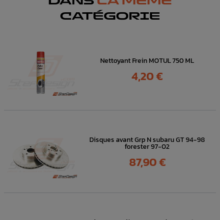
DANS
LA MÊME
CATÉGORIE
Nettoyant Frein MOTUL 750 ML
Prix
4,20 €
Disques avant Grp N subaru GT 94-98
forester 97-02
Prix
87,90 €