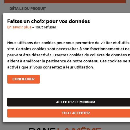
DÉTAILS DU PRODUIT
LIVRAISON
Faites un choix pour vos données
-
En savoir plus
Tout refuser
VÉHICULES COMPATIBLE
Nous utilisons des cookies pour vous permettre de visiter et d'utilis
Vérifier le modèle de vos plaquettes car certains véhicules sont
site. Certains cookies sont nécessaires à son fonctionnement et ne
équipés du montage antérieur ou supérieur à votre année,son
peuvent être désactivés. D'autres cookies de collecte de données 
utilisation nécessite un liquide de frein de bonne qualité.
aident à améliorer la pertinence de notre contenu. Ces cookies ne 
Coefficient de friction : 0.50
activés que si vous consentez à leur utilisation.
Plaquettes très agressives, elles sont conseillées pour une
CONFIGURER
utilisation sportive ou intense.
Composées de metal fritté (cuivre, bronze, fer, céramique etc...),
ceci permet de pouvoir atteindre un fort pouvoir de freinage.
ACCEPTER LE MINIMUM
Le kit est composé de 4 plaquettes avant.
TOUT ACCEPTER