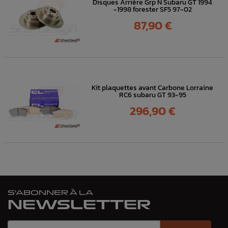
Disques Arrière Grp N Subaru GT 1994
-1998 forester SF5 97-02
Prix
87,90 €
Kit plaquettes avant Carbone Lorraine
RC6 subaru GT 93-95
Prix
296,90 €
S'ABONNER À LA
NEWSLETTER