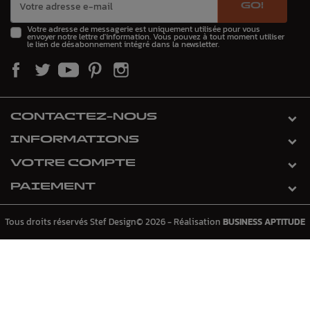
GO!
Votre adresse de messagerie est uniquement utilisée pour vous
envoyer notre lettre d'information. Vous pouvez à tout moment utiliser
le lien de désabonnement intégré dans la newsletter.
CONTACTEZ-NOUS
INFORMATIONS
VOTRE COMPTE
PAIEMENT
Tous droits réservés Stef Design© 2026 - Réalisation
BUSINESS APTITUDE