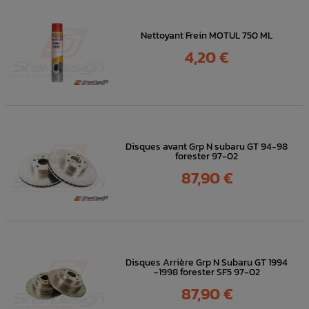
Nettoyant Frein MOTUL 750 ML
Prix
4,20 €
Disques avant Grp N subaru GT 94-98
forester 97-02
Prix
87,90 €
Disques Arrière Grp N Subaru GT 1994
-1998 forester SF5 97-02
Prix
87,90 €