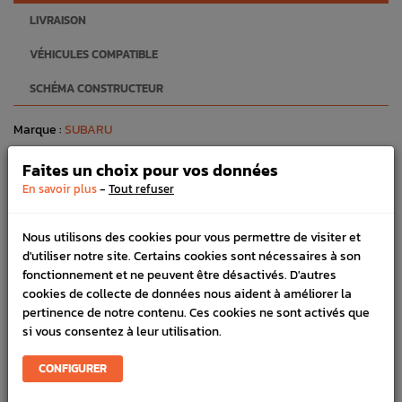
LIVRAISON
VÉHICULES COMPATIBLE
SCHÉMA CONSTRUCTEUR
Marque :
SUBARU
Référence :
3273
Faites un choix pour vos données
FICHE TECHNIQUE
-
En savoir plus
Tout refuser
Freinage
Pièces origine constructeur
Nous utilisons des cookies pour vous permettre de visiter et
d'utiliser notre site. Certains cookies sont nécessaires à son
fonctionnement et ne peuvent être désactivés. D'autres
cookies de collecte de données nous aident à améliorer la
PRODUITS
pertinence de notre contenu. Ces cookies ne sont activés que
FRÉQUEMMENT
si vous consentez à leur utilisation.
ACHETÉS ENSEMBLE
CONFIGURER