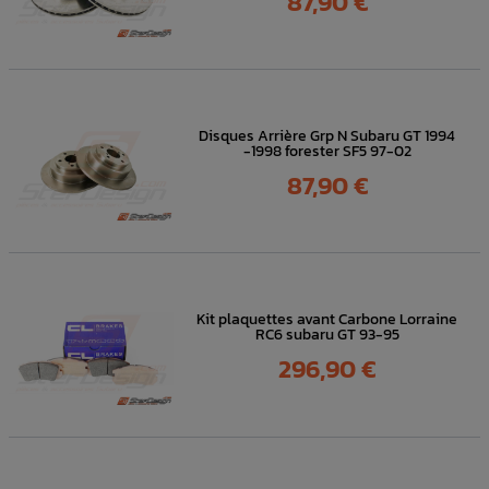
87,90 €
Disques Arrière Grp N Subaru GT 1994
-1998 forester SF5 97-02
Prix
87,90 €
Kit plaquettes avant Carbone Lorraine
RC6 subaru GT 93-95
Prix
296,90 €