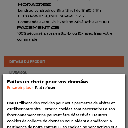
HORAIRES
Lundi au vendredi de 8h à 12h et de 13h30 à 17h
LIVRAISON EXPRESS
Commande avant 12h, livraison 24h à 48h avec DPD
PAIEMENT CB
100% sécurisé, payez en 3x, 4x ou 10x avec frais votre
commande
DÉTAILS DU PRODUIT
LIVRAISON
Faites un choix pour vos données
VÉHICULES COMPATIBLE
-
En savoir plus
Tout refuser
SCHÉMA CONSTRUCTEUR
Nous utilisons des cookies pour vous permettre de visiter et
Marque :
SUBARU
d'utiliser notre site. Certains cookies sont nécessaires à son
fonctionnement et ne peuvent être désactivés. D'autres
Référence :
4188
cookies de collecte de données nous aident à améliorer la
FICHE TECHNIQUE
pertinence de notre contenu. Ces cookies ne sont activés que