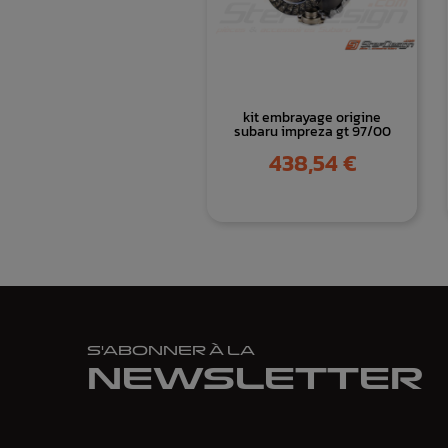
kit embrayage origine
subaru impreza gt 97/00
Prix
438,54 €
S'ABONNER À LA
NEWSLETTER