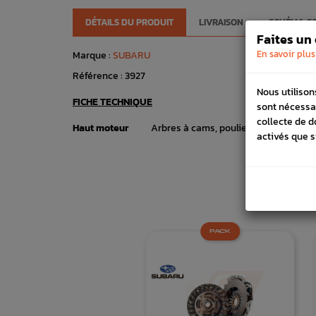
DÉTAILS DU PRODUIT
LIVRAISON
SCHÉMA C
Faites un
En savoir plus
Marque :
SUBARU
Référence :
3927
Nous utilison
FICHE TECHNIQUE
sont nécessa
collecte de d
Haut moteur
Arbres à cams, poulies & carters
activés que s
PACK