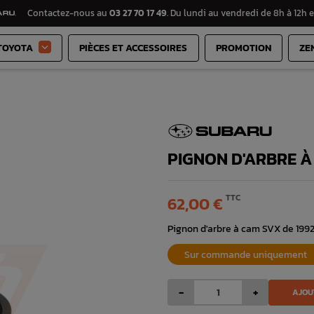
Contactez-nous au
03 27 70 17 49
. Du lundi au vendredi de 8h à 12h e
TOYOTA
PIÈCES ET ACCESSOIRES
PROMOTION
ZE

PIGNON D'ARBRE À
TTC
62,00 €
Pignon d'arbre à cam SVX de 1992,
Sur commande uniquement
-
+
AJOU