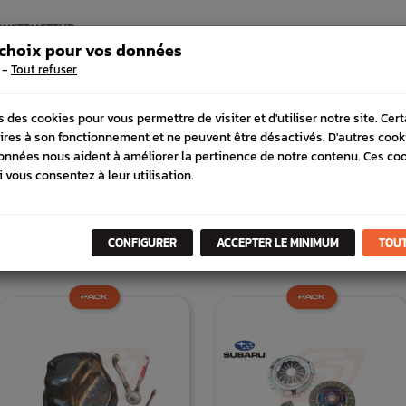
ONSTRUCTEUR
 choix pour vos données
-
Tout refuser
s des cookies pour vous permettre de visiter et d'utiliser notre site. Cer
ires à son fonctionnement et ne peuvent être désactivés. D'autres cook
onnées nous aident à améliorer la pertinence de notre contenu. Ces co
i vous consentez à leur utilisation.
DANS
LA MÊME
CATÉGORI
CONFIGURER
ACCEPTER LE MINIMUM
TOUT
PACK
PACK