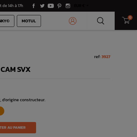
t de 14h à 17h
EUR €
0
NKY©
MOTUL
ref:
3927
 CAM SVX
 d'origine constructeur.
TER AU PANIER