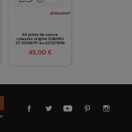
kit joints de couvre
culasses origine SUBARU
GT 01/08/97 au 02/12/1998
Prix
45,00 €
er