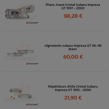
Phare Avant Cristal Subaru Impreza
GT 1997 - 2000
Prix
98,28 €
clignotants subaru impreza GT 96-98
blanc
Prix
60,00 €
Répétiteurs d'Aile Cristal Subaru
Impreza GT 1993 - 2000
Prix
21,90 €