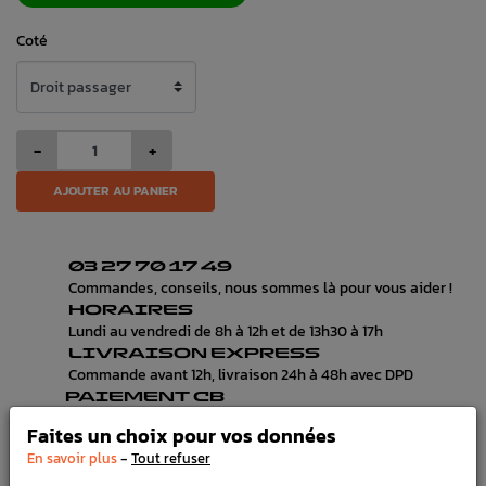
Coté
-
+
AJOUTER AU PANIER
03 27 70 17 49
Commandes, conseils, nous sommes là pour vous aider !
HORAIRES
Lundi au vendredi de 8h à 12h et de 13h30 à 17h
LIVRAISON EXPRESS
Commande avant 12h, livraison 24h à 48h avec DPD
PAIEMENT CB
100% sécurisé, payez en 3x, 4x ou 10x avec frais votre
Faites un choix pour vos données
commande
-
En savoir plus
Tout refuser