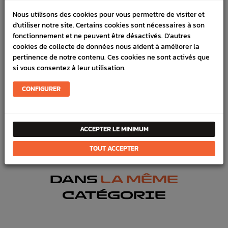
Nous utilisons des cookies pour vous permettre de visiter et
DÉTAILS DU PRODUIT
d'utiliser notre site. Certains cookies sont nécessaires à son
fonctionnement et ne peuvent être désactivés. D'autres
LIVRAISON
cookies de collecte de données nous aident à améliorer la
pertinence de notre contenu. Ces cookies ne sont activés que
VÉHICULES COMPATIBLE
si vous consentez à leur utilisation.
Référence :
2663
CONFIGURER
En stock :
2
FICHE TECHNIQUE
ACCEPTER LE MINIMUM
Éclairage
Optique avant, arrière, Anti-brouillard
TOUT ACCEPTER
DANS
LA MÊME
CATÉGORIE