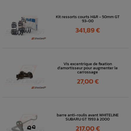
Kit ressorts courts H&R - 50mm GT
93-00
Prix
341,89 €
Vis excentrique de fixation
d'amortisseur pour augmenter le
carrossage
Prix
27,00 €
barre anti-roulis avant WHITELINE
SUBARU GT 1993 à 2000
Prix
217,00 €