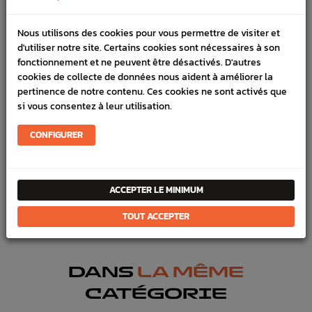
DÉTAILS DU PRODUIT
Nous utilisons des cookies pour vous permettre de visiter et
d'utiliser notre site. Certains cookies sont nécessaires à son
LIVRAISON
fonctionnement et ne peuvent être désactivés. D'autres
cookies de collecte de données nous aident à améliorer la
VÉHICULES COMPATIBLE
pertinence de notre contenu. Ces cookies ne sont activés que
si vous consentez à leur utilisation.
SCHÉMA CONSTRUCTEUR
CONFIGURER
Marque :
SUBARU
Référence :
3813
FICHE TECHNIQUE
ACCEPTER LE MINIMUM
Chassis
Pièces origine constructeur
TOUT ACCEPTER
DANS
LA MÊME
CATÉGORIE