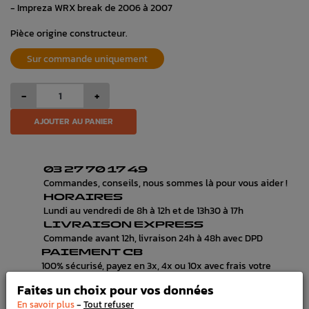
- Impreza WRX break de 2006 à 2007
Pièce origine constructeur.
Sur commande uniquement
-
+
AJOUTER AU PANIER
03 27 70 17 49
Commandes, conseils, nous sommes là pour vous aider !
HORAIRES
Lundi au vendredi de 8h à 12h et de 13h30 à 17h
LIVRAISON EXPRESS
Commande avant 12h, livraison 24h à 48h avec DPD
PAIEMENT CB
100% sécurisé, payez en 3x, 4x ou 10x avec frais votre
commande
Faites un choix pour vos données
-
En savoir plus
Tout refuser