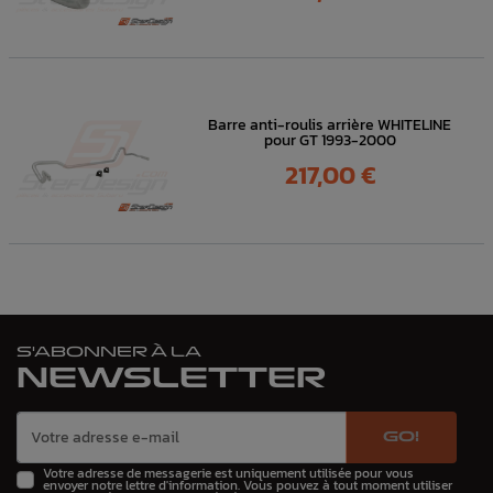
Barre anti-roulis arrière WHITELINE
pour GT 1993-2000
Prix
217,00 €
S'ABONNER À LA
NEWSLETTER
GO!
Votre adresse de messagerie est uniquement utilisée pour vous
envoyer notre lettre d'information. Vous pouvez à tout moment utiliser