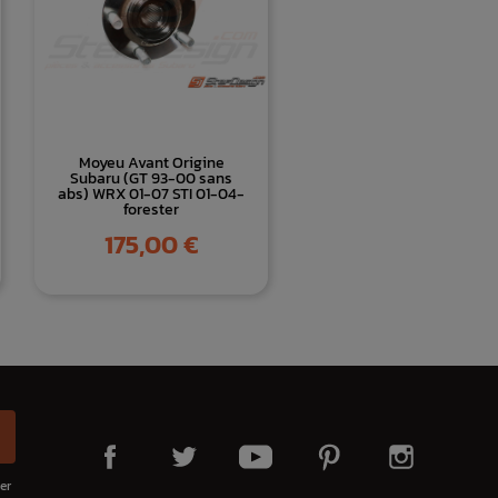
Moyeu Avant Origine
Subaru (GT 93-00 sans
abs) WRX 01-07 STI 01-04-
forester
Prix
175,00 €
er