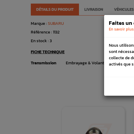
DÉTAILS DU PRODUIT
LIVRAISON
VÉHICULES
Faites un
Marque :
SUBARU
En savoir plus
Référence :
1132
En stock :
3
Nous utilison
sont nécessa
FICHE TECHNIQUE
collecte de d
Transmission
Embrayage & Volant moteur
activés que s