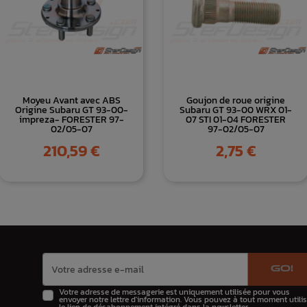
Moyeu Avant avec ABS
Goujon de roue origine
Origine Subaru GT 93-00-
Subaru GT 93-00 WRX 01-
impreza- FORESTER 97-
07 STI 01-04 FORESTER
02/05-07
97-02/05-07
Prix
Prix
210,59 €
2,75 €
GO!
Votre adresse de messagerie est uniquement utilisée pour vous
envoyer notre lettre d'information. Vous pouvez à tout moment utilis
le lien de désabonnement intégré dans la newsletter.