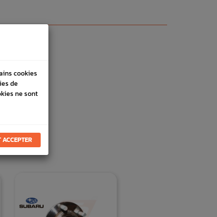
tains cookies
ies de
okies ne sont
 ACCEPTER
E