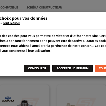
 COMPATIBLE
SCHÉMA CONSTRUCTEUR
 choix pour vos données
-
Tout refuser
s des cookies pour vous permettre de visiter et d'utiliser notre site. Cer
ires à son fonctionnement et ne peuvent être désactivés. D'autres cook
onnées nous aident à améliorer la pertinence de notre contenu. Ces co
i vous consentez à leur utilisation.
CONFIGURER
ACCEPTER LE MINIMUM
TOUT
DANS
LA MÊME
CATÉGORI