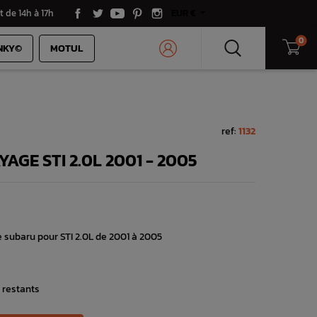
t de 14h à 17h
EUR €
0
NKY©
MOTUL
ref:
1132
GE STI 2.0L 2001 - 2005
subaru pour STI 2.0L de 2001 à 2005
 restants