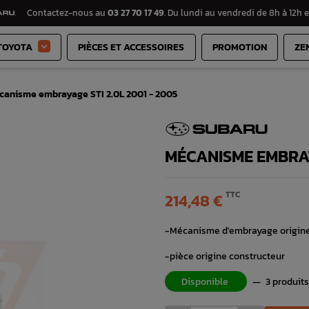
Contactez-nous au
03 27 70 17 49
. Du lundi au vendredi de 8h à 12h e
TOYOTA
PIÈCES ET ACCESSOIRES
PROMOTION
ZE

canisme embrayage STI 2.0L 2001 - 2005
MÉCANISME EMBRAYA
TTC
214,48 €
-Mécanisme d'embrayage origine 
-pièce origine constructeur
Disponible
—
3 produits