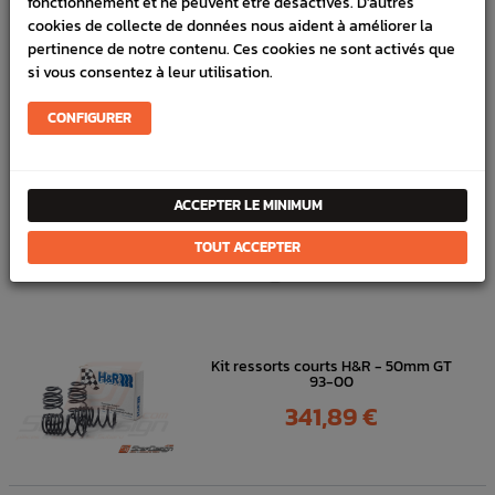
fonctionnement et ne peuvent être désactivés. D'autres
cookies de collecte de données nous aident à améliorer la
Marque :
WHITELINE
pertinence de notre contenu. Ces cookies ne sont activés que
Référence :
5929
si vous consentez à leur utilisation.
FICHE TECHNIQUE
CONFIGURER
Chassis
Anti-roulis & Links
ACCEPTER LE MINIMUM
DANS
LA MÊME
TOUT ACCEPTER
CATÉGORIE
Kit ressorts courts H&R - 50mm GT
93-00
Prix
341,89 €