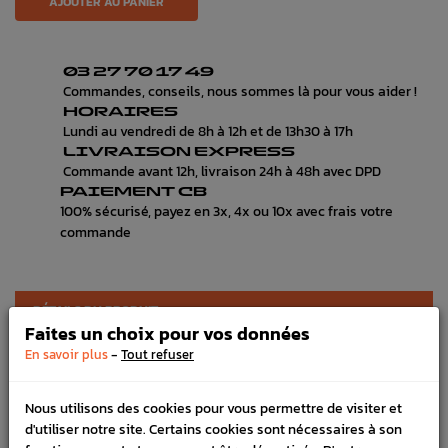
AJOUTER AU PANIER
03 27 70 17 49
Commandes, conseils, nous sommes là pour vous aider !
HORAIRES
Lundi au vendredi de 8h à 12h et de 13h30 à 17h
LIVRAISON EXPRESS
Commande avant 12h, livraison 24h à 48h avec DPD
PAIEMENT CB
100% sécurisé, payez en 3x, 4x ou 10x avec frais votre
commande
DÉTAILS DU PRODUIT
Faites un choix pour vos données
DOCUMENTS JOINTS
-
En savoir plus
Tout refuser
LIVRAISON
Nous utilisons des cookies pour vous permettre de visiter et
VÉHICULES COMPATIBLE
d'utiliser notre site. Certains cookies sont nécessaires à son