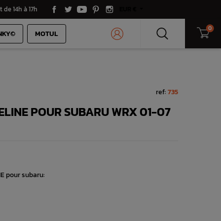
t de 14h à 17h
EUR €
0
NKY©
MOTUL
ref:
735
ELINE POUR SUBARU WRX 01-07
E pour subaru: