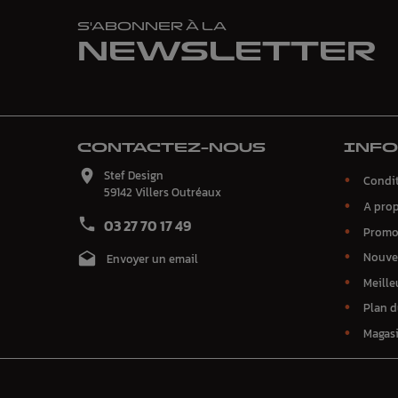
S'ABONNER À LA
NEWSLETTER
CONTACTEZ-NOUS
INF

Stef Design
Condit
59142 Villers Outréaux
A pro

03 27 70 17 49
Promo
Nouve

Envoyer un email
Meille
Plan d
Magas