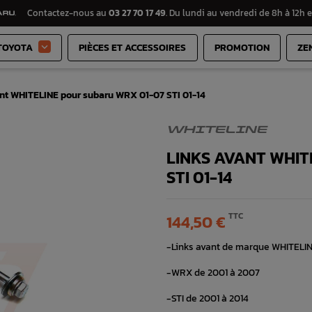
Contactez-nous au
03 27 70 17 49
. Du lundi au vendredi de 8h à 12h e
TOYOTA
PIÈCES ET ACCESSOIRES
PROMOTION
ZE

ant WHITELINE pour subaru WRX 01-07 STI 01-14
WHITELINE
LINKS AVANT WHIT
STI 01-14
TTC
144,50 €
-Links avant de marque WHITELIN
-WRX de 2001 à 2007
-STI de 2001 à 2014