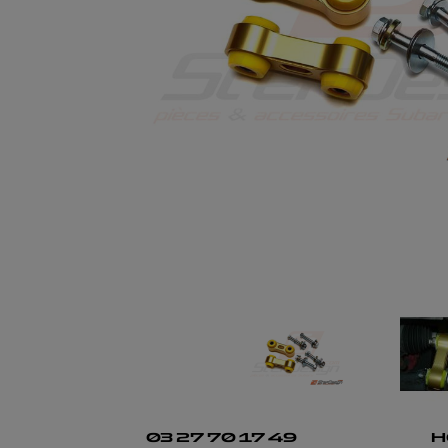
03 27 70 17 49
H