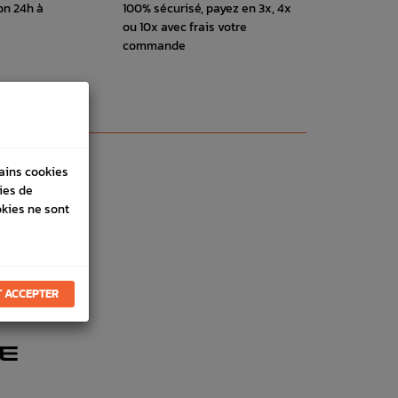
on 24h à
100% sécurisé, payez en 3x, 4x
ou 10x avec frais votre
commande
tains cookies
ies de
okies ne sont
 ACCEPTER
E