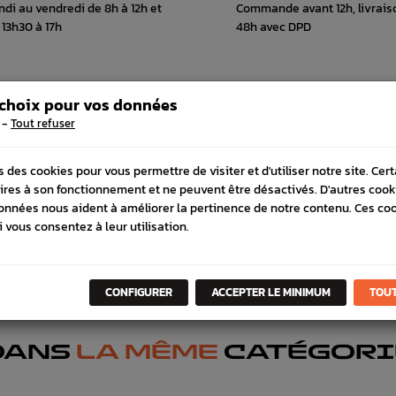
ndi au vendredi de 8h à 12h et
Commande avant 12h, livrais
 13h30 à 17h
48h avec DPD
 choix pour vos données
IVRAISON
VÉHICULES COMPATIBLE
-
Tout refuser
s des cookies pour vous permettre de visiter et d'utiliser notre site. Cer
ires à son fonctionnement et ne peuvent être désactivés. D'autres cook
onnées nous aident à améliorer la pertinence de notre contenu. Ces co
i vous consentez à leur utilisation.
CONFIGURER
ACCEPTER LE MINIMUM
TOUT
DANS
LA MÊME
CATÉGORI