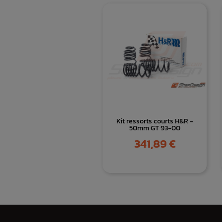
Kit ressorts courts H&R -
50mm GT 93-00
Prix
341,89 €