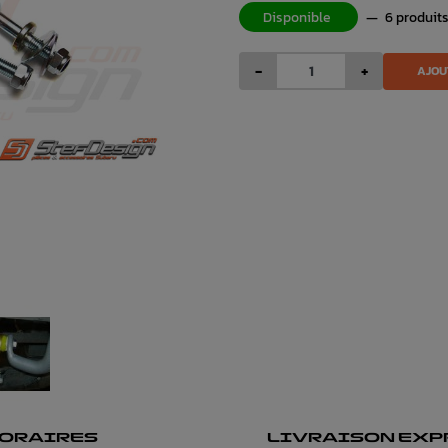
Disponible
—
6 produit
-
+
AJOU
ORAIRES
LIVRAISON EXP