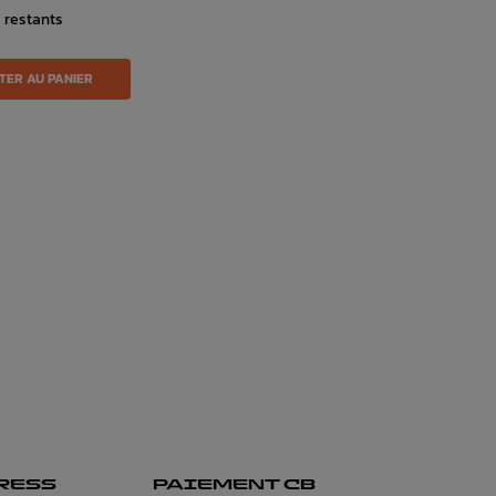
s restants
TER AU PANIER
RESS
PAIEMENT CB