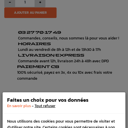
-
+
AJOUTER AU PANIER
03 27 70 17 49
Commandes, conseils, nous sommes là pour vous aider !
HORAIRES
Lundi au vendredi de 8h à 12h et de 13h30 à 17h
LIVRAISON EXPRESS
Commande avant 12h, livraison 24h à 48h avec DPD
PAIEMENT CB
100% sécurisé, payez en 3x, 4x ou 10x avec frais votre
commande
Faites un choix pour vos données
DÉTAILS DU PRODUIT
-
En savoir plus
Tout refuser
LIVRAISON
Nous utilisons des cookies pour vous permettre de visiter et
VÉHICULES COMPATIBLE
d'utiliser notre site. Certains cookies sont nécessaires à son