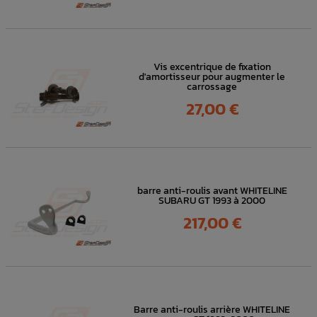
Vis excentrique de fixation
d'amortisseur pour augmenter le
carrossage
Prix
27,00 €
barre anti-roulis avant WHITELINE
SUBARU GT 1993 à 2000
Prix
217,00 €
Barre anti-roulis arrière WHITELINE