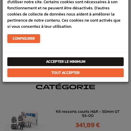
d'utiliser notre site. Certains cookies sont nécessaires à son
fonctionnement et ne peuvent être désactivés. D'autres
Marque :
SUBARU
cookies de collecte de données nous aident à améliorer la
pertinence de notre contenu. Ces cookies ne sont activés que
Référence :
3787
si vous consentez à leur utilisation.
En stock :
8
CONFIGURER
FICHE TECHNIQUE
Chassis
Anti-roulis & Links
ACCEPTER LE MINIMUM
TOUT ACCEPTER
DANS
LA MÊME
CATÉGORIE
Kit ressorts courts H&R - 50mm GT
93-00
Prix
341,89 €