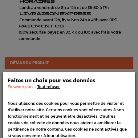
HORAIRES
Lundi au vendredi de 8h à 12h et de 13h30 à 17h
LIVRAISON EXPRESS
Commande avant 12h, livraison 24h à 48h avec DPD
PAIEMENT CB
100% sécurisé, payez en 3x, 4x ou 10x avec frais votre
commande
DÉTAILS DU PRODUIT
LIVRAISON
Faites un choix pour vos données
-
VÉHICULES COMPATIBLE
En savoir plus
Tout refuser
Référence :
2985
Nous utilisons des cookies pour vous permettre de visiter et
En stock :
21
d'utiliser notre site. Certains cookies sont nécessaires à son
fonctionnement et ne peuvent être désactivés. D'autres
FICHE TECHNIQUE
cookies de collecte de données nous aident à améliorer la
pertinence de notre contenu. Ces cookies ne sont activés que
Chassis
Anti-roulis & Links
si vous consentez à leur utilisation.