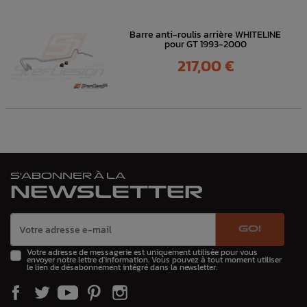
Barre anti-roulis arrière WHITELINE
pour GT 1993-2000
Prix
217,00 €
S'ABONNER À LA
NEWSLETTER
GO!
Votre adresse de messagerie est uniquement utilisée pour vous
envoyer notre lettre d'information. Vous pouvez à tout moment utiliser
le lien de désabonnement intégré dans la newsletter.