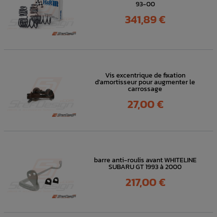
93-00
Prix
341,89 €
Vis excentrique de fixation
d'amortisseur pour augmenter le
carrossage
Prix
27,00 €
barre anti-roulis avant WHITELINE
SUBARU GT 1993 à 2000
Prix
217,00 €