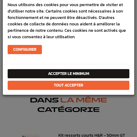
DÉTAILS DU PRODUIT
Nous utilisons des cookies pour vous permettre de visiter et
d'utiliser notre site. Certains cookies sont nécessaires à son
LIVRAISON
fonctionnement et ne peuvent être désactivés. D'autres
cookies de collecte de données nous aident à améliorer la
VÉHICULES COMPATIBLE
pertinence de notre contenu. Ces cookies ne sont activés que
si vous consentez à leur utilisation.
Référence :
743
CONFIGURER
En stock :
1
FICHE TECHNIQUE
Chassis
Silent bloc, rotules , tirants, triangles
ACCEPTER LE MINIMUM
TOUT ACCEPTER
DANS
LA MÊME
CATÉGORIE
Kit ressorts courts H&R - 50mm GT