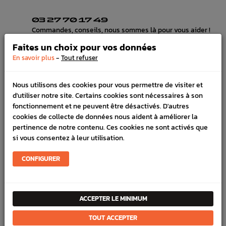
03 27 70 17 49
Commandes, conseils, nous sommes là pour vous aider !
HORAIRES
Faites un choix pour vos données
Lundi au vendredi de 8h à 12h et de 13h30 à 17h
-
En savoir plus
Tout refuser
LIVRAISON EXPRESS
Commande avant 12h, livraison 24h à 48h avec DPD
PAIEMENT CB
Nous utilisons des cookies pour vous permettre de visiter et
100% sécurisé, payez en 3x, 4x ou 10x avec frais votre
d'utiliser notre site. Certains cookies sont nécessaires à son
commande
fonctionnement et ne peuvent être désactivés. D'autres
cookies de collecte de données nous aident à améliorer la
pertinence de notre contenu. Ces cookies ne sont activés que
si vous consentez à leur utilisation.
DÉTAILS DU PRODUIT
CONFIGURER
LIVRAISON
VÉHICULES COMPATIBLE
ACCEPTER LE MINIMUM
SCHÉMA CONSTRUCTEUR
TOUT ACCEPTER
Référence :
881