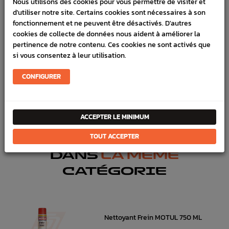
Nous utilisons des cookies pour vous permettre de visiter et
d'utiliser notre site. Certains cookies sont nécessaires à son
SCHÉMA CONSTRUCTEUR
fonctionnement et ne peuvent être désactivés. D'autres
cookies de collecte de données nous aident à améliorer la
Marque :
SUBARU
pertinence de notre contenu. Ces cookies ne sont activés que
si vous consentez à leur utilisation.
Référence :
1105
En stock :
22
CONFIGURER
FICHE TECHNIQUE
Freinage
Flexibles, Liquide, Nettoyant,Kit réparation
ACCEPTER LE MINIMUM
TOUT ACCEPTER
DANS
LA MÊME
CATÉGORIE
Nettoyant Frein MOTUL 750 ML