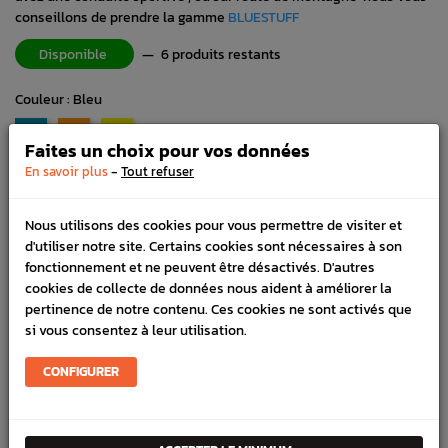
conseillons de prendre la gamme
BLUESTUFF
Disponible
—
6 produits restants
Couleur : Bleu
Bleu
Orange
Jaune
Faites un choix pour vos données
-
En savoir plus
Tout refuser
-
+
Nous utilisons des cookies pour vous permettre de visiter et
AJOUTER AU PANIER
d'utiliser notre site. Certains cookies sont nécessaires à son
fonctionnement et ne peuvent être désactivés. D'autres
cookies de collecte de données nous aident à améliorer la
03 27 70 17 49
pertinence de notre contenu. Ces cookies ne sont activés que
Commandes, conseils, nous sommes là pour vous aider !
si vous consentez à leur utilisation.
HORAIRES
Lundi au vendredi de 8h à 12h et de 13h30 à 17h
CONFIGURER
LIVRAISON EXPRESS
Commande avant 12h, livraison 24h à 48h avec DPD
PAIEMENT CB
100% sécurisé, payez en 3x, 4x ou 10x avec frais votre