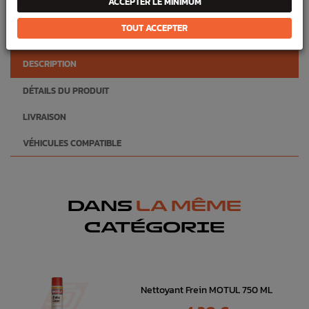
ACCEPTER LE MINIMUM
commande
TOUT ACCEPTER
DESCRIPTION
DÉTAILS DU PRODUIT
LIVRAISON
VÉHICULES COMPATIBLE
DANS
LA MÊME
CATÉGORIE
Nettoyant Frein MOTUL 750 ML
Prix