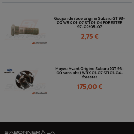
Goujon de roue origine Subaru GT 93-
00 WRX 01-07 STI 01-04 FORESTER
97-02/05-07
Prix
2,75 €
Moyeu Avant Origine Subaru (GT 93-
00 sans abs) WRX 01-07 STI 01-04-
forester
Prix
175,00 €
S'ABONNER À LA