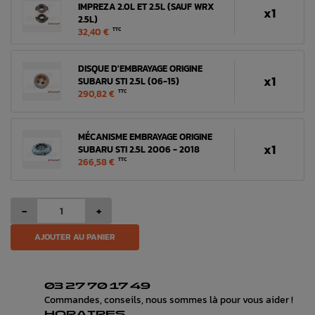
IMPREZA 2.0L ET 2.5L (SAUF WRX
x1
2.5L)
32,40 €
TTC
DISQUE D'EMBRAYAGE ORIGINE
x1
SUBARU STI 2.5L (06-15)
290,82 €
TTC
MÉCANISME EMBRAYAGE ORIGINE
x1
SUBARU STI 2.5L 2006 - 2018
266,58 €
TTC
-
+
AJOUTER AU PANIER
03 27 70 17 49
Commandes, conseils, nous sommes là pour vous aider !
HORAIRES