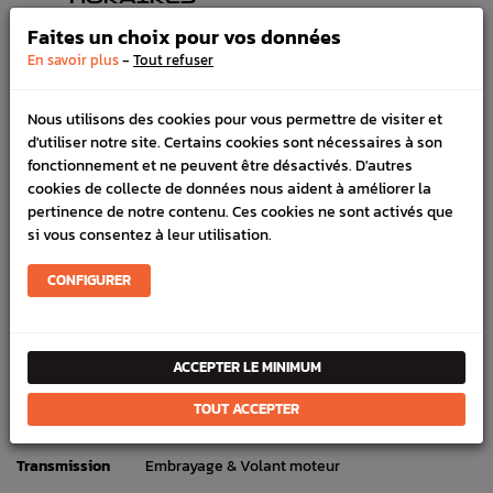
Lundi au vendredi de 8h à 12h et de 13h30 à 17h
Faites un choix pour vos données
LIVRAISON EXPRESS
-
En savoir plus
Tout refuser
Commande avant 12h, livraison 24h à 48h avec DPD
PAIEMENT CB
100% sécurisé, payez en 3x, 4x ou 10x avec frais votre
Nous utilisons des cookies pour vous permettre de visiter et
commande
d'utiliser notre site. Certains cookies sont nécessaires à son
fonctionnement et ne peuvent être désactivés. D'autres
cookies de collecte de données nous aident à améliorer la
pertinence de notre contenu. Ces cookies ne sont activés que
DÉTAILS DU PRODUIT
si vous consentez à leur utilisation.
LIVRAISON
CONFIGURER
VÉHICULES COMPATIBLE
Référence :
3199
ACCEPTER LE MINIMUM
En stock :
2
TOUT ACCEPTER
FICHE TECHNIQUE
Transmission
Embrayage & Volant moteur