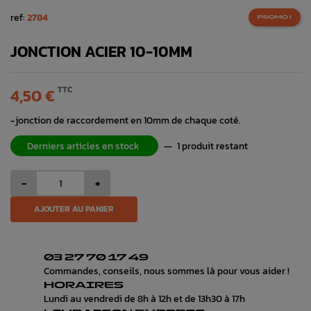
ref:
2784
PROMO !
JONCTION ACIER 10-10MM
TTC
4,50 €
-jonction de raccordement en 10mm de chaque coté.
Derniers articles en stock
—
1 produit restant
-
+
AJOUTER AU PANIER
03 27 70 17 49
Commandes, conseils, nous sommes là pour vous aider !
HORAIRES
Lundi au vendredi de 8h à 12h et de 13h30 à 17h