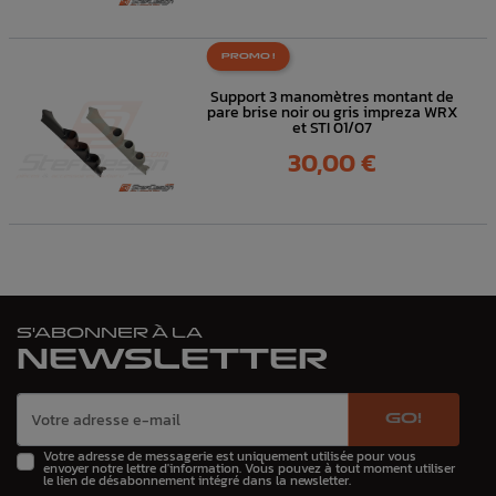
PROMO !
Support 3 manomètres montant de
pare brise noir ou gris impreza WRX
et STI 01/07
Prix
30,00 €
S'ABONNER À LA
NEWSLETTER
GO!
Votre adresse de messagerie est uniquement utilisée pour vous
envoyer notre lettre d'information. Vous pouvez à tout moment utiliser
le lien de désabonnement intégré dans la newsletter.