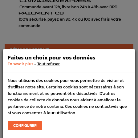
LIVRAISON EXPRESS
Commande avant 12h, livraison 24h à 48h avec DPD
PAIEMENT CB
100% sécurisé, payez en 3x, 4x ou 10x avec frais votre
commande
DÉTAILS DU PRODUIT
Faites un choix pour vos données
LIVRAISON
-
En savoir plus
Tout refuser
VÉHICULES COMPATIBLE
Nous utilisons des cookies pour vous permettre de visiter et
d'utiliser notre site. Certains cookies sont nécessaires à son
Référence :
2784
fonctionnement et ne peuvent être désactivés. D'autres
En stock :
1
cookies de collecte de données nous aident à améliorer la
pertinence de notre contenu. Ces cookies ne sont activés que
si vous consentez à leur utilisation.
DANS
LA MÊME
CATÉGORIE
CONFIGURER
PROMO !
-30,00 €