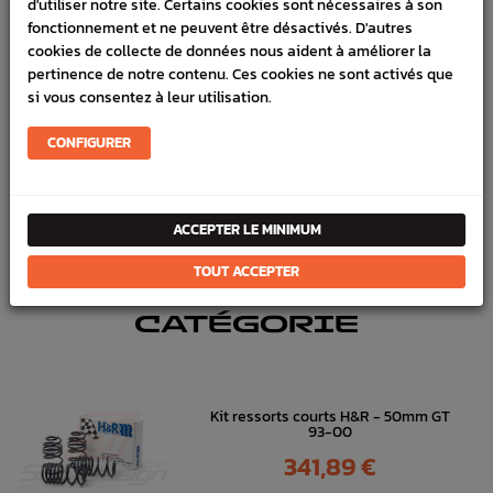
d'utiliser notre site. Certains cookies sont nécessaires à son
fonctionnement et ne peuvent être désactivés. D'autres
SCHÉMA CONSTRUCTEUR
cookies de collecte de données nous aident à améliorer la
pertinence de notre contenu. Ces cookies ne sont activés que
Marque :
SUBARU
si vous consentez à leur utilisation.
Référence :
3109
CONFIGURER
FICHE TECHNIQUE
Direction
Pièces origine constructeur
ACCEPTER LE MINIMUM
TOUT ACCEPTER
DANS
LA MÊME
CATÉGORIE
Kit ressorts courts H&R - 50mm GT
93-00
Prix
341,89 €