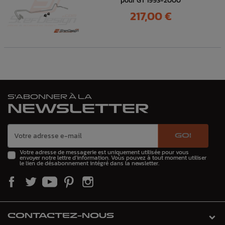
pour GT 1993-2000
Prix
217,00 €
S'ABONNER À LA
NEWSLETTER
GO!
Votre adresse de messagerie est uniquement utilisée pour vous
envoyer notre lettre d'information. Vous pouvez à tout moment utiliser
le lien de désabonnement intégré dans la newsletter.
CONTACTEZ-NOUS