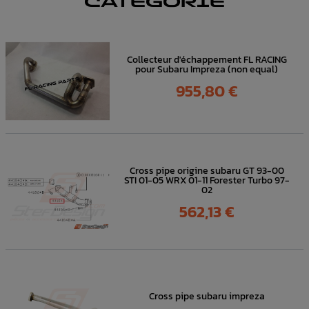
CATÉGORIE
Collecteur d'échappement FL RACING
pour Subaru Impreza (non equal)
Prix
955,80 €
Cross pipe origine subaru GT 93-00
STI 01-05 WRX 01-11 Forester Turbo 97-
02
Prix
562,13 €
Cross pipe subaru impreza