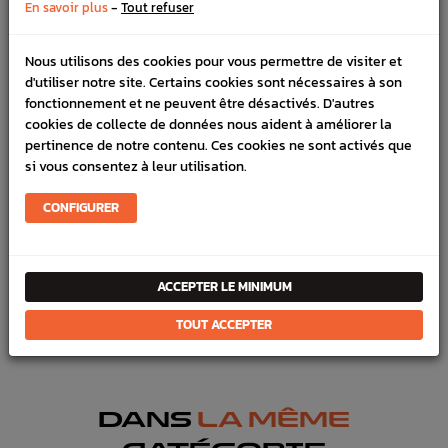
-
En savoir plus
Tout refuser
DÉTAILS DU PRODUIT
Nous utilisons des cookies pour vous permettre de visiter et
LIVRAISON
d'utiliser notre site. Certains cookies sont nécessaires à son
fonctionnement et ne peuvent être désactivés. D'autres
VÉHICULES COMPATIBLE
cookies de collecte de données nous aident à améliorer la
pertinence de notre contenu. Ces cookies ne sont activés que
SCHÉMA CONSTRUCTEUR
si vous consentez à leur utilisation.
Marque :
SUBARU
CONFIGURER
Référence :
1771
En stock :
8
ACCEPTER LE MINIMUM
FICHE TECHNIQUE
TOUT ACCEPTER
Échappement
Visseries & Joints
DANS
LA MÊME