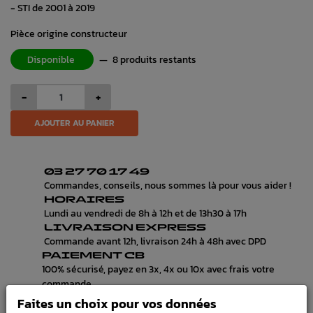
- STI de 2001 à 2019
Pièce origine constructeur
Disponible
—
8 produits restants
-
+
AJOUTER AU PANIER
03 27 70 17 49
Commandes, conseils, nous sommes là pour vous aider !
HORAIRES
Lundi au vendredi de 8h à 12h et de 13h30 à 17h
LIVRAISON EXPRESS
Commande avant 12h, livraison 24h à 48h avec DPD
PAIEMENT CB
100% sécurisé, payez en 3x, 4x ou 10x avec frais votre
commande
Faites un choix pour vos données