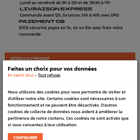
Lundi au vendredi de 8h à 12h et de 13h30 à 17h
LIVRAISON EXPRESS
Commande avant 12h, livraison 24h à 48h avec DPD
PAIEMENT CB
100% sécurisé, payez en 3x, 4x ou 10x avec frais votre
commande
DÉTAILS DU PRODUIT
Faites un choix pour vos données
LIVRAISON
-
En savoir plus
Tout refuser
Référence :
3405
Nous utilisons des cookies pour vous permettre de visiter et
FICHE TECHNIQUE
d'utiliser notre site. Certains cookies sont nécessaires à son
fonctionnement et ne peuvent être désactivés. D'autres
Haut moteur
Joints & pâte
cookies de collecte de données nous aident à améliorer la
pertinence de notre contenu. Ces cookies ne sont activés que
si vous consentez à leur utilisation.
DANS
LA MÊME
CONFIGURER