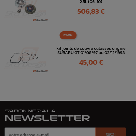
2.5L (06-10)
Prix
506,83 €
PACK
kit joints de couvre culasses origine
SUBARU GT 01/08/97 au 02/12/1998
Prix
45,00 €
S'ABONNER À LA
NEWSLETTER
GO!