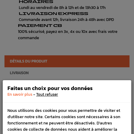
HORAIRES
Lundi au vendredi de 8h à 12h et de 13h30 à 17h
LIVRAISON EXPRESS
Commande avant 12h, livraison 24h à 48h avec DPD
PAIEMENT CB
100% sécurisé, payez en 3x, 4x ou 10x avec frais votre
commande
DÉTAILS DU PRODUIT
LIVRAISON
VÉHICULES COMPATIBLE
Faites un choix pour vos données
-
En savoir plus
Tout refuser
SCHÉMA CONSTRUCTEUR
Marque :
SUBARU
Nous utilisons des cookies pour vous permettre de visiter et
d'utiliser notre site. Certains cookies sont nécessaires à son
Référence :
3828
fonctionnement et ne peuvent être désactivés. D'autres
En stock :
1
cookies de collecte de données nous aident à améliorer la