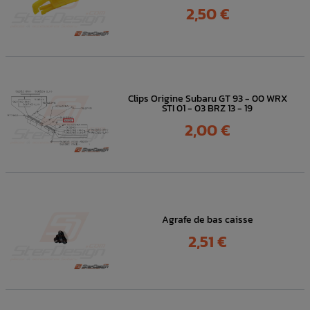
Prix
2,50 €
Clips Origine Subaru GT 93 - 00 WRX
STI 01 - 03 BRZ 13 - 19
Prix
2,00 €
Agrafe de bas caisse
Prix
2,51 €