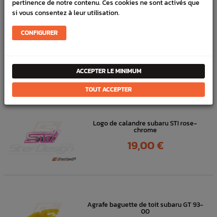
pertinence de notre contenu. Ces cookies ne sont activés que
FICHE TECHNIQUE
si vous consentez à leur utilisation.
Carrosserie
Pièces origine constructeur
CONFIGURER
DANS
LA MÊME
ACCEPTER LE MINIMUM
CATÉGORIE
TOUT ACCEPTER
Logo de calandre subaru STI rose-
chrome
Prix
19,00 €
Agrafe baguette de toit subaru GT 93-
00