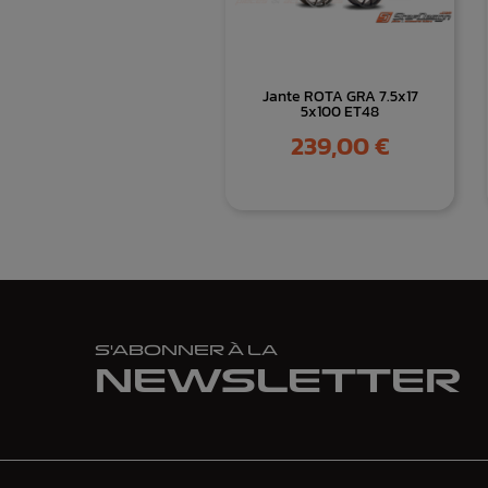
Jante ROTA GRA 7.5x17
5x100 ET48
Prix
239,00 €
S'ABONNER À LA
NEWSLETTER