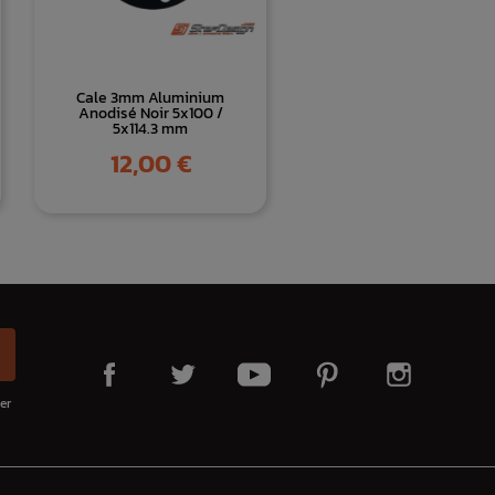
Cale 3mm Aluminium
Anodisé Noir 5x100 /
5x114.3 mm
Prix
12,00 €
er