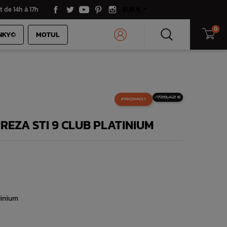
t de 14h à 17h
EUR €
0
NKY©
MOTUL
-729,42 €
PROMO !
REZA STI 9 CLUB PLATINIUM
tinium