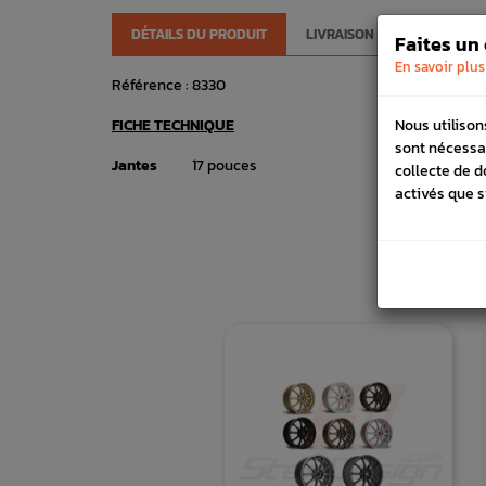
DÉTAILS DU PRODUIT
LIVRAISON
VÉHICULES
Faites un
En savoir plus
Référence :
8330
FICHE TECHNIQUE
Nous utilison
sont nécessa
Jantes
17 pouces
collecte de d
activés que s