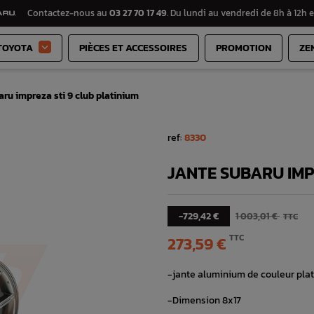
Contactez-nous au
03 27 70 17 49
. Du lundi au vendredi de 8h à 12h e
TOYOTA
PIÈCES ET ACCESSOIRES
PROMOTION
ZE

aru impreza sti 9 club platinium
ref:
8330
JANTE SUBARU IMP
-729,42 €
1 003,01 €
TTC
TTC
273,59 €
-jante aluminium de couleur pla
-Dimension 8x17