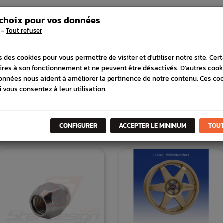
 COMPATIBLE
 choix pour vos données
-
Tout refuser
s des cookies pour vous permettre de visiter et d'utiliser notre site. Cer
ires à son fonctionnement et ne peuvent être désactivés. D'autres cook
onnées nous aident à améliorer la pertinence de notre contenu. Ces co
i vous consentez à leur utilisation.
DANS
LA MÊME
CATÉGORI
CONFIGURER
ACCEPTER LE MINIMUM
TOUT