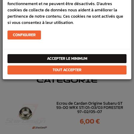
fonctionnement et ne peuvent être désactivés. D'autres
cookies de collecte de données nous aident à améliorer la
Marque :
SUBARU
pertinence de notre contenu. Ces cookies ne sont activés que
Référence :
2923
si vous consentez à leur utilisation.
FICHE TECHNIQUE
CONFIGURER
Transmission
Pignoneries,Short shifter
ACCEPTER LE MINIMUM
DANS
LA MÊME
TOUT ACCEPTER
CATÉGORIE
Ecrou de Cardan Origine Subaru GT
93-00 WRX STI 01-03/03 FORESTER
97-02/05-07
Prix
6,00 €