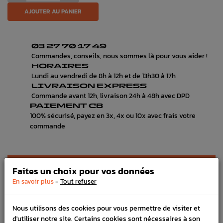
AJOUTER AU PANIER
03 27 70 17 49
Commandes, conseils, nous sommes là pour vous aider !
HORAIRES
Lundi au vendredi de 8h à 12h et de 13h30 à 17h
LIVRAISON EXPRESS
Commande avant 12h, livraison 24h à 48h avec DPD
PAIEMENT CB
100% sécurisé, payez en 3x, 4x ou 10x avec frais votre
commande
DÉTAILS DU PRODUIT
Faites un choix pour vos données
-
En savoir plus
Tout refuser
LIVRAISON
VÉHICULES COMPATIBLE
Nous utilisons des cookies pour vous permettre de visiter et
d'utiliser notre site. Certains cookies sont nécessaires à son
SCHÉMA CONSTRUCTEUR