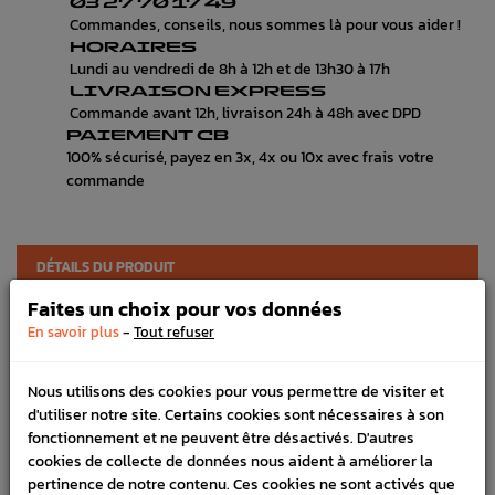
03 27 70 17 49
Commandes, conseils, nous sommes là pour vous aider !
HORAIRES
Lundi au vendredi de 8h à 12h et de 13h30 à 17h
LIVRAISON EXPRESS
Commande avant 12h, livraison 24h à 48h avec DPD
PAIEMENT CB
100% sécurisé, payez en 3x, 4x ou 10x avec frais votre
commande
DÉTAILS DU PRODUIT
Faites un choix pour vos données
LIVRAISON
-
En savoir plus
Tout refuser
SCHÉMA CONSTRUCTEUR
Nous utilisons des cookies pour vous permettre de visiter et
Marque :
SUBARU
d'utiliser notre site. Certains cookies sont nécessaires à son
Référence :
3934
fonctionnement et ne peuvent être désactivés. D'autres
cookies de collecte de données nous aident à améliorer la
FICHE TECHNIQUE
pertinence de notre contenu. Ces cookies ne sont activés que