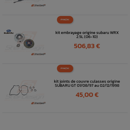
PACK
kit embrayage origine subaru WRX
2.5L (06-10)
Prix
506,83 €
PACK
kit joints de couvre culasses origine
SUBARU GT 01/08/97 au 02/12/1998
Prix
45,00 €