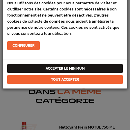
LIVRAISON
Nous utilisons des cookies pour vous permettre de visiter et
d'utiliser notre site. Certains cookies sont nécessaires à son
VÉHICULES COMPATIBLE
fonctionnement et ne peuvent être désactivés. D'autres
cookies de collecte de données nous aident à améliorer la
SCHÉMA CONSTRUCTEUR
pertinence de notre contenu. Ces cookies ne sont activés que
si vous consentez à leur utilisation.
Marque :
SUBARU
Référence :
3803
CONFIGURER
FICHE TECHNIQUE
Freinage
Pièces origine constructeur
ACCEPTER LE MINIMUM
TOUT ACCEPTER
DANS
LA MÊME
CATÉGORIE
Nettoyant Frein MOTUL 750 ML