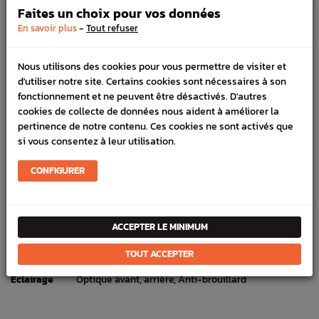
PAIEMENT CB
Faites un choix pour vos données
100% sécurisé, payez en 3x, 4x ou 10x avec frais votre
-
En savoir plus
Tout refuser
commande
Nous utilisons des cookies pour vous permettre de visiter et
d'utiliser notre site. Certains cookies sont nécessaires à son
DÉTAILS DU PRODUIT
fonctionnement et ne peuvent être désactivés. D'autres
cookies de collecte de données nous aident à améliorer la
LIVRAISON
pertinence de notre contenu. Ces cookies ne sont activés que
si vous consentez à leur utilisation.
VÉHICULES COMPATIBLE
CONFIGURER
SCHÉMA CONSTRUCTEUR
Référence :
1246
En stock :
7
ACCEPTER LE MINIMUM
FICHE TECHNIQUE
TOUT ACCEPTER
Éclairage
Optique avant, arrière, Anti-brouillard