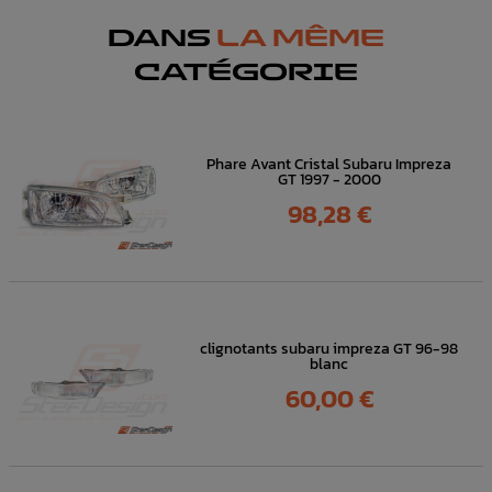
DANS
LA MÊME
CATÉGORIE
Phare Avant Cristal Subaru Impreza
GT 1997 - 2000
Prix
98,28 €
clignotants subaru impreza GT 96-98
blanc
Prix
60,00 €