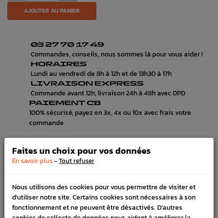
AJOUTER AU PANIER
03 27 70 17 49
Commandes, conseils, nous sommes là pour vous aider !
HORAIRES
Lundi au vendredi de 8h à 12h et de 13h30 à 17h
LIVRAISON EXPRESS
Commande avant 12h, livraison 24h à 48h avec DPD
PAIEMENT CB
100% sécurisé, payez en 3x, 4x ou 10x avec frais votre
commande
Faites un choix pour vos données
-
En savoir plus
Tout refuser
DÉTAILS DU PRODUIT
LIVRAISON
Nous utilisons des cookies pour vous permettre de visiter et
d'utiliser notre site. Certains cookies sont nécessaires à son
VÉHICULES COMPATIBLE
fonctionnement et ne peuvent être désactivés. D'autres
cookies de collecte de données nous aident à améliorer la