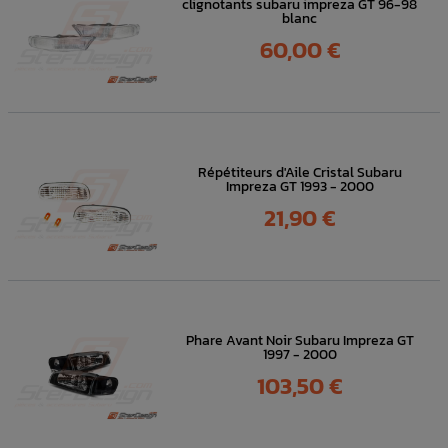
clignotants subaru impreza GT 96-98
blanc
Prix
60,00 €
Répétiteurs d'Aile Cristal Subaru
Impreza GT 1993 - 2000
Prix
21,90 €
Phare Avant Noir Subaru Impreza GT
1997 - 2000
Prix
103,50 €