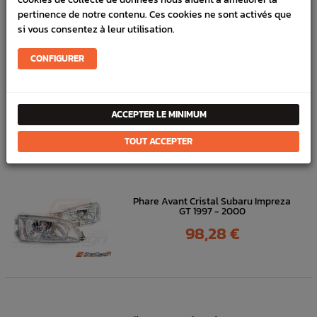
Référence :
284
pertinence de notre contenu. Ces cookies ne sont activés que
si vous consentez à leur utilisation.
FICHE TECHNIQUE
Éclairage
Optique avant, arrière, Anti-brouillard
CONFIGURER
ACCEPTER LE MINIMUM
DANS
LA MÊME
CATÉGORIE
TOUT ACCEPTER
Phare Avant Cristal Subaru Impreza
GT 1997 - 2000
Prix
98,28 €