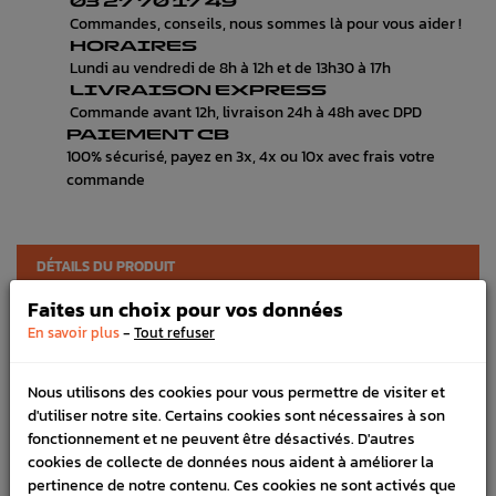
03 27 70 17 49
Commandes, conseils, nous sommes là pour vous aider !
HORAIRES
Lundi au vendredi de 8h à 12h et de 13h30 à 17h
LIVRAISON EXPRESS
Commande avant 12h, livraison 24h à 48h avec DPD
PAIEMENT CB
100% sécurisé, payez en 3x, 4x ou 10x avec frais votre
commande
DÉTAILS DU PRODUIT
Faites un choix pour vos données
LIVRAISON
-
En savoir plus
Tout refuser
VÉHICULES COMPATIBLE
Nous utilisons des cookies pour vous permettre de visiter et
Référence :
3224
d'utiliser notre site. Certains cookies sont nécessaires à son
En stock :
7
fonctionnement et ne peuvent être désactivés. D'autres
cookies de collecte de données nous aident à améliorer la
FICHE TECHNIQUE
pertinence de notre contenu. Ces cookies ne sont activés que