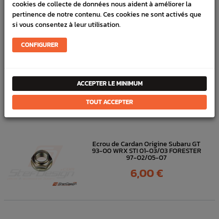
cookies de collecte de données nous aident à améliorer la
Référence :
3167
pertinence de notre contenu. Ces cookies ne sont activés que
si vous consentez à leur utilisation.
FICHE TECHNIQUE
CONFIGURER
Transmission
Pièces origine constructeur
ACCEPTER LE MINIMUM
DANS
LA MÊME
TOUT ACCEPTER
CATÉGORIE
Ecrou de Cardan Origine Subaru GT
93-00 WRX STI 01-03/03 FORESTER
97-02/05-07
Prix
6,00 €