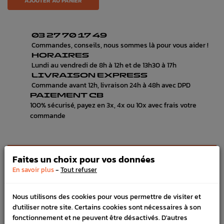
AJOUTER AU PANIER
03 27 70 17 49
Commandes, conseils, nous sommes là pour vous aider !
HORAIRES
Lundi au vendredi de 8h à 12h et de 13h30 à 17h
LIVRAISON EXPRESS
Commande avant 12h, livraison 24h à 48h avec DPD
PAIEMENT CB
100% sécurisé, payez en 3x, 4x ou 10x avec frais votre
commande
DÉTAILS DU PRODUIT
Faites un choix pour vos données
-
En savoir plus
Tout refuser
LIVRAISON
VÉHICULES COMPATIBLE
Nous utilisons des cookies pour vous permettre de visiter et
d'utiliser notre site. Certains cookies sont nécessaires à son
SCHÉMA CONSTRUCTEUR
fonctionnement et ne peuvent être désactivés. D'autres