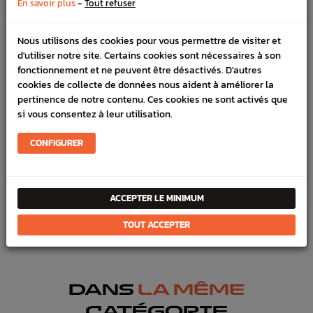
-
En savoir plus
Tout refuser
Nous utilisons des cookies pour vous permettre de visiter et
DÉTAILS DU PRODUIT
d'utiliser notre site. Certains cookies sont nécessaires à son
fonctionnement et ne peuvent être désactivés. D'autres
LIVRAISON
cookies de collecte de données nous aident à améliorer la
VÉHICULES COMPATIBLE
pertinence de notre contenu. Ces cookies ne sont activés que
si vous consentez à leur utilisation.
SCHÉMA CONSTRUCTEUR
CONFIGURER
Marque :
SUBARU
Référence :
10083
ACCEPTER LE MINIMUM
FICHE TECHNIQUE
TOUT ACCEPTER
Transmission
Pièces origine constructeur
DANS
LA MÊME
CATÉGORIE