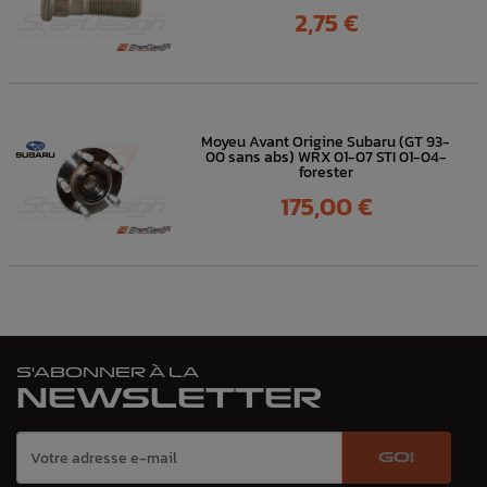
Prix
2,75 €
Moyeu Avant Origine Subaru (GT 93-
00 sans abs) WRX 01-07 STI 01-04-
forester
Prix
175,00 €
S'ABONNER À LA
NEWSLETTER
GO!