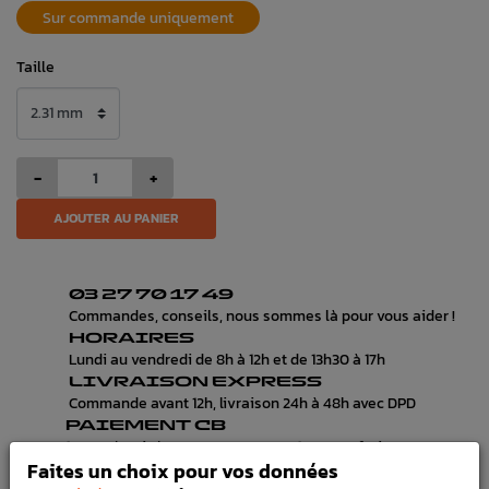
Sur commande uniquement
Taille
-
+
AJOUTER AU PANIER
03 27 70 17 49
Commandes, conseils, nous sommes là pour vous aider !
HORAIRES
Lundi au vendredi de 8h à 12h et de 13h30 à 17h
LIVRAISON EXPRESS
Commande avant 12h, livraison 24h à 48h avec DPD
PAIEMENT CB
100% sécurisé, payez en 3x, 4x ou 10x avec frais votre
Faites un choix pour vos données
commande