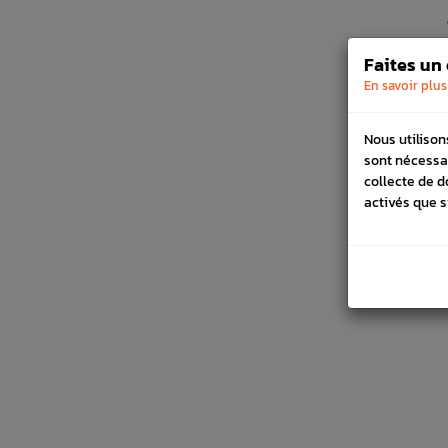
Faites un
En savoir plus
Nous utilison
sont nécessa
collecte de d
activés que s