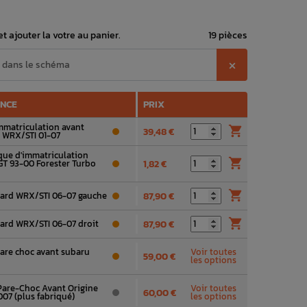
t ajouter la votre au panier.
19 pièces
⨉
ENCE
PRIX
mmatriculation avant

39,48 €
 WRX/STI 01-07
que d'immatriculation

GT 93-00 Forester Turbo
1,82 €

lard WRX/STI 06-07 gauche
87,90 €

lard WRX/STI 06-07 droit
87,90 €
pare choc avant subaru
Voir toutes
59,00 €
les options
Pare-Choc Avant Origine
Voir toutes
60,00 €
07 (plus fabriqué)
les options