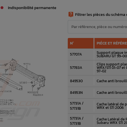
Indisponibilité permanente

Filtrer les pièces du schéma e
N°
PIÉCE ET RÉFÉR
Support plaque i
57707A
SUBARU GT 99-00
Clips support pla
57783A
WRX/STI 01-07 et 
97-02
84953O
Cache anti brouil
84953N
Cache anti brouil
57731A /
Cache latéral de 
WRX et STI 2006
57731B
57731A /
Cache Latéral de 
Subaru WRX STI 20
57731B