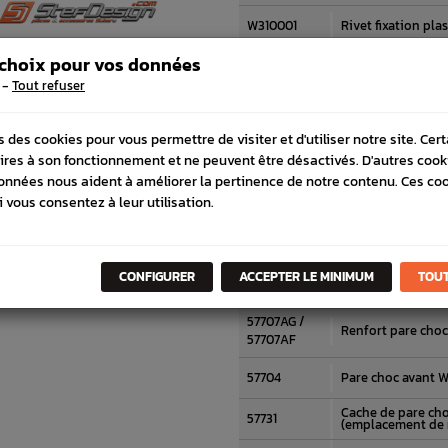
W310001
Rivet fixation pla
 choix pour vos données
M060004
Vis Subaru GT WR
-
Tout refuser
M000219
Boulon
s des cookies pour vous permettre de visiter et d'utiliser notre site. Cer
0238S
Écrou Subaru GT 
ires à son fonctionnement et ne peuvent être désactivés. D'autres cook
onnées nous aident à améliorer la pertinence de notre contenu. Ces co
Renfort central p
57711
06-07
i vous consentez à leur utilisation.
0451S
Vis Origine Subar
57765A /
Glissière latéral
CONFIGURER
ACCEPTER LE MINIMUM
TOUT
06-07
57765B
57707AG /
Renfort pare choc
57707AF
57704
Pare choc avant 
Cache de pare ch
57731
(emplacement de