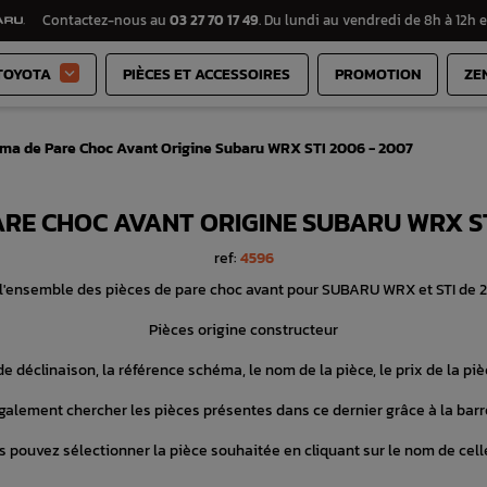
Contactez-nous au
03 27 70 17 49
. Du lundi au vendredi de 8h à 12h e
TOYOTA
PIÈCES ET ACCESSOIRES
PROMOTION
ZE

ma de Pare Choc Avant Origine Subaru WRX STI 2006 - 2007
RE CHOC AVANT ORIGINE SUBARU WRX ST
ref:
4596
'ensemble des pièces de pare choc avant pour SUBARU WRX et STI de 
Pièces origine constructeur
e déclinaison, la référence schéma, le nom de la pièce, le prix de la pièc
alement chercher les pièces présentes dans ce dernier grâce à la barr
 pouvez sélectionner la pièce souhaitée en cliquant sur le nom de cell