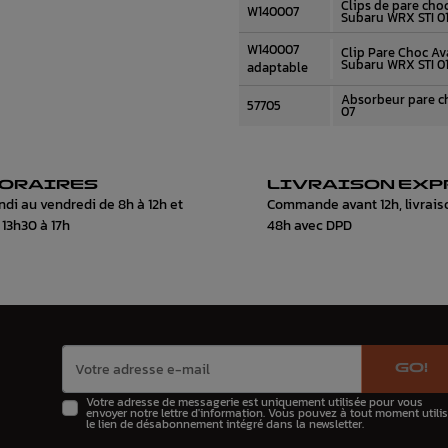
Clips de pare choc
W140007
Subaru WRX STI 01
W140007
Clip Pare Choc Av
Subaru WRX STI 01
adaptable
Absorbeur pare c
57705
07
ORAIRES
LIVRAISON EXP
ndi au vendredi de 8h à 12h et
Commande avant 12h, livrais
 13h30 à 17h
48h avec DPD
GO!
Votre adresse de messagerie est uniquement utilisée pour vous
envoyer notre lettre d'information. Vous pouvez à tout moment utilis
le lien de désabonnement intégré dans la newsletter.