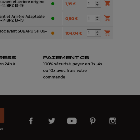
 avant et arrière origine

1,35 €
-14 BRZ 13-19
ant et Arrière Adaptable

0,90 €
-14 BRZ 13-19
hoc avant SUBARU STI 06-

104,04 €
RESS
PAIEMENT CB
on 24h à
100% sécurisé, payez en 3x, 4x
ou 10x avec frais votre
commande
er