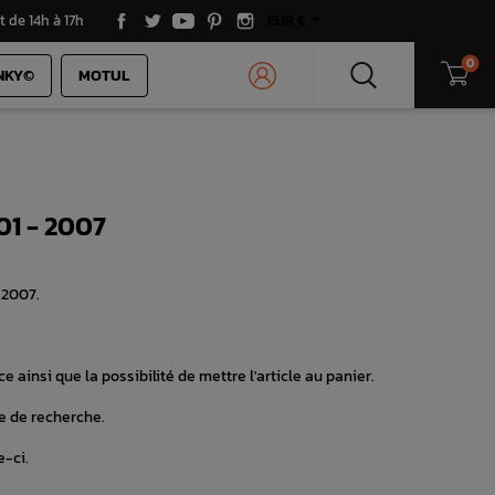
t de 14h à 17h
EUR €
0
NKY©
MOTUL
01 - 2007
 2007.
e ainsi que la possibilité de mettre l'article au panier.
e de recherche.
e-ci.