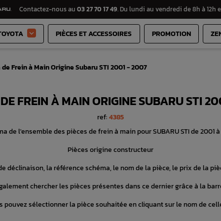
Contactez-nous au
03 27 70 17 49
. Du lundi au vendredi de 8h à 12h e
TOYOTA
PIÈCES ET ACCESSOIRES
PROMOTION
ZE

de Frein à Main Origine Subaru STI 2001 - 2007
DE FREIN À MAIN ORIGINE SUBARU STI 20
ref:
4385
a de l'ensemble des pièces de frein à main pour SUBARU STI de 2001 à
Pièces origine constructeur
e déclinaison, la référence schéma, le nom de la pièce, le prix de la pièc
alement chercher les pièces présentes dans ce dernier grâce à la barr
 pouvez sélectionner la pièce souhaitée en cliquant sur le nom de cell