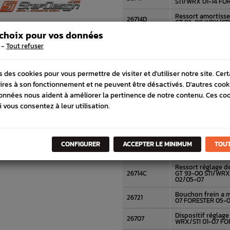
STI/WRX 01-14 FO
Ressort amortiss
26714D
GT 93-00 WRX/STI
 choix pour vos données
Coupelle de main
26722
Origine Subaru F
-
Tout refuser
93-00 WRX/STI 03
26704A /
Flasque disque ar
s des cookies pour vous permettre de visiter et d'utiliser notre site. Cer
26704B
ires à son fonctionnement et ne peuvent être désactivés. D'autres cook
Kit Mâchoires de 
onnées nous aident à améliorer la pertinence de notre contenu. Ces co
26694
SUBARU STI 01-07
i vous consentez à leur utilisation.
26714O /
Ressort frein à 
93-00 STI/WRX 01
26714P
26718 /
Amortisseur frei
CONFIGURER
ACCEPTER LE MINIMUM
TOUT
01-07 FORESTER 0
26718A
Ressort réglage d
26714C
GT 93-00 STI/WRX
02/05-07
Bouchon frein a 
26721
07 FORESTER 05-
Dispositif réglage
26707
WRX/STI 01-07 FO