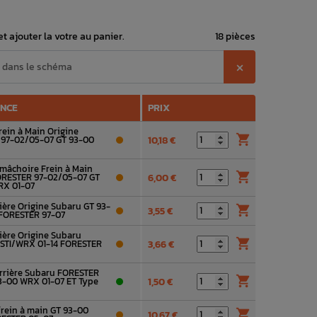
t ajouter la votre au panier.
18 pièces
⨉
ENCE
PRIX
rein à Main Origine

97-02/05-07 GT 93-00
10,18 €
mâchoire Frein à Main

ORESTER 97-02/05-07 GT
6,00 €
RX 01-07
ière Origine Subaru GT 93-

3,55 €
 FORESTER 97-07
rière Origine Subaru

 STI/WRX 01-14 FORESTER
3,66 €
 arrière Subaru FORESTER

3-00 WRX 01-07 ET Type
1,50 €
frein à main GT 93-00

10,67 €