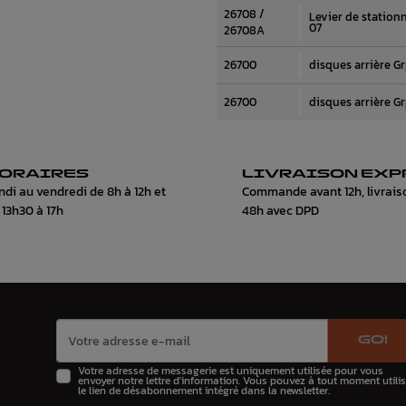
26708 /
Levier de station
07
26708A
26700
disques arrière G
26700
disques arrière G
ORAIRES
LIVRAISON EXP
ndi au vendredi de 8h à 12h et
Commande avant 12h, livrais
 13h30 à 17h
48h avec DPD
GO!
Votre adresse de messagerie est uniquement utilisée pour vous
envoyer notre lettre d'information. Vous pouvez à tout moment utilis
le lien de désabonnement intégré dans la newsletter.