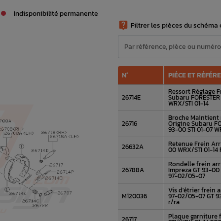
Indisponibilité permanente

Filtrer les pièces du schéma e
N°
PIÉCE ET RÉFÉR
Ressort Réglage F
26714E
Subaru FORESTER 
WRX/STI 01-14
Broche Maintient 
26716
Origine Subaru F
93-00 STI 01-07 W
Retenue Frein Arr
26632A
00 WRX/STI 01-14
Rondelle frein ar
26788A
Impreza GT 93-00
97-02/05-07
Vis d'étrier frein
M120036
97-02/05-07 GT 9
r/ra
Plaque garniture 
26717