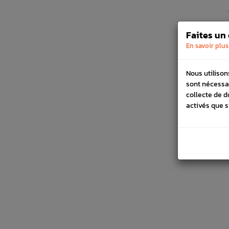
Faites un
En savoir plus
Nous utilison
sont nécessa
collecte de d
activés que s