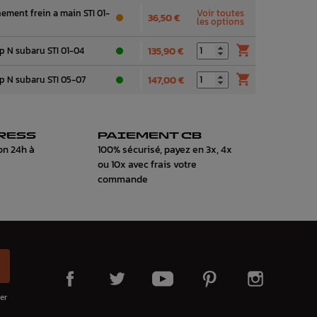
nement frein a main STI 01-
Voir toutes
36,50 €
les options

rp N subaru STI 01-04
135,90 €

rp N subaru STI 05-07
147,00 €
RESS
PAIEMENT CB
on 24h à
100% sécurisé, payez en 3x, 4x
ou 10x avec frais votre
commande
er