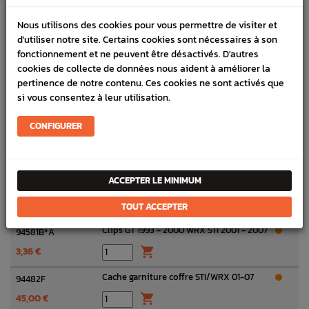
11,50 €

Nous utilisons des cookies pour vous permettre de visiter et
Clips garniture de coffre subaru WRX/STI
W130043
d'utiliser notre site. Certains cookies sont nécessaires à son
01-07
fonctionnement et ne peuvent être désactivés. D'autres
3,00 €

cookies de collecte de données nous aident à améliorer la
Agrafe mâle de coffre pour WRX/STI 01-
pertinence de notre contenu. Ces cookies ne sont activés que
W100028
07
si vous consentez à leur utilisation.
2,21 €

CONFIGURER
Tapis de coffre subaru STI 01-07
94514
199,87 €

Couvercle roue de secours impreza GT et
ACCEPTER LE MINIMUM
91142E
WRX/STI 01-07
109,10 €

TOUT ACCEPTER
Clips GT 1993 - 2000 WRX STI 2001 - 2007
94581B*A
3,36 €

Cache garniture coffre STI/WRX 01-07
94482F
45,00 €
