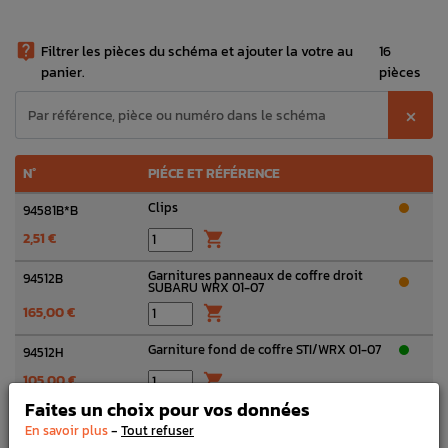

Filtrer les pièces du schéma et ajouter la votre au
16
panier.
pièces
⨉
N°
PIÉCE ET RÉFÉRENCE
Clips
94581B*B
2,51 €

Garnitures panneaux de coffre droit
94512B
SUBARU WRX 01-07
165,00 €

Garniture fond de coffre STI/WRX 01-07
94512H
105,00 €

Faites un choix pour vos données
Garniture de coffre supérieur WRX/STI
94512G
-
01-07 (Plus fabriqué)
En savoir plus
Tout refuser