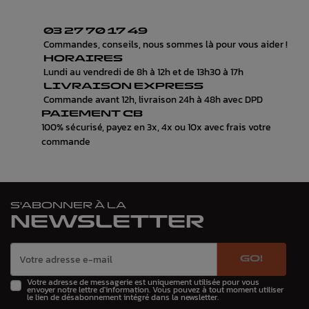
03 27 70 17 49
Commandes, conseils, nous sommes là pour vous aider !
HORAIRES
Lundi au vendredi de 8h à 12h et de 13h30 à 17h
LIVRAISON EXPRESS
Commande avant 12h, livraison 24h à 48h avec DPD
PAIEMENT CB
100% sécurisé, payez en 3x, 4x ou 10x avec frais votre
commande
S'ABONNER À LA
NEWSLETTER
GO!
Votre adresse de messagerie est uniquement utilisée pour vous
envoyer notre lettre d'information. Vous pouvez à tout moment utiliser
le lien de désabonnement intégré dans la newsletter.