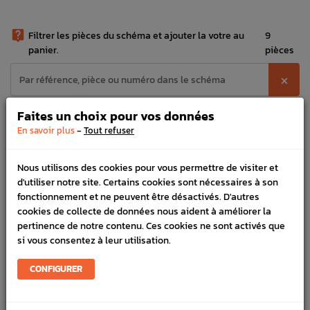

Filtrer les pièces du schéma et ajouter la votre au
9
panier.
pièces
⨉
Faites un choix pour vos données
N°
PIÉCE ET RÉFÉRENCE
-
En savoir plus
Tout refuser
Ressort amortisseur arrière STI 08-10
20380
146,44 €

Nous utilisons des cookies pour vous permettre de visiter et
d'utiliser notre site. Certains cookies sont nécessaires à son
Amortisseur arrière origine SUBARU STI
20365
fonctionnement et ne peuvent être désactivés. D'autres
08-10
cookies de collecte de données nous aident à améliorer la
140,20 €

pertinence de notre contenu. Ces cookies ne sont activés que
si vous consentez à leur utilisation.
Guide amortisseur arrière STI/WRX 08-
20371
10
25,58 €

CONFIGURER
Cache poussière amortisseur arrière
20372
STI/WRX 08-14 BRZ 13-19