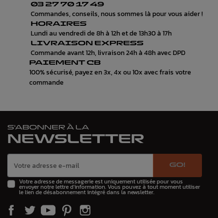
03 27 70 17 49
Commandes, conseils, nous sommes là pour vous aider !
HORAIRES
Lundi au vendredi de 8h à 12h et de 13h30 à 17h
LIVRAISON EXPRESS
Commande avant 12h, livraison 24h à 48h avec DPD
PAIEMENT CB
100% sécurisé, payez en 3x, 4x ou 10x avec frais votre
commande
S'ABONNER À LA
NEWSLETTER
GO!
Votre adresse de messagerie est uniquement utilisée pour vous
envoyer notre lettre d'information. Vous pouvez à tout moment utiliser
le lien de désabonnement intégré dans la newsletter.