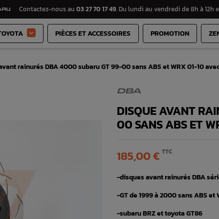
Contactez-nous au
03 27 70 17 49
. Du lundi au vendredi de 8h à 12h e
TOYOTA
PIÈCES ET ACCESSOIRES
PROMOTION
ZE

avant rainurés DBA 4000 subaru GT 99-00 sans ABS et WRX 01-10 ave
DBA
DISQUE AVANT RAI
00 SANS ABS ET W
TTC
185,00 €
-disques avant rainurés DBA sér
-GT de 1999 à 2000 sans ABS et 
-subaru BRZ et toyota GT86