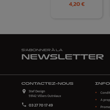
Prix
4,20 €
S'ABONNER À LA
NEWSLETTER
CONTACTEZ-NOUS
INF

Stef Design
Condit
59142 Villers Outréaux
A pro

03 27 70 17 49
Promo