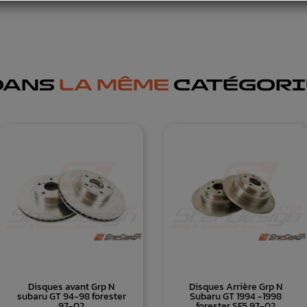
DANS
LA MÊME
CATÉGORI
Disques avant Grp N
Disques Arrière Grp N
subaru GT 94-98 forester
Subaru GT 1994 -1998
97-02
forester SF5 97-02