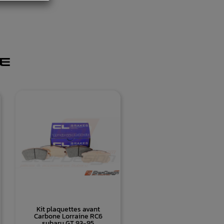
E
Kit plaquettes avant
Carbone Lorraine RC6
subaru GT 93-95