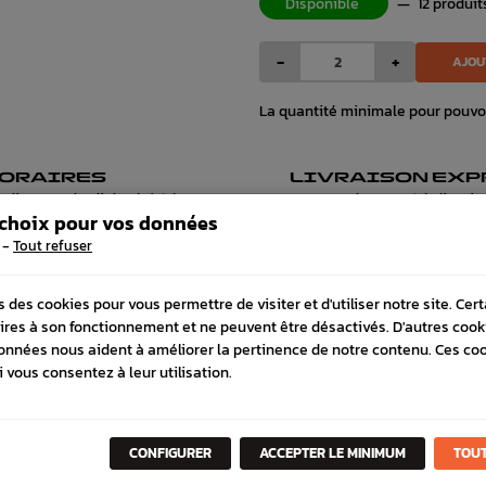
Disponible
—
12 produit
-
+
AJOU
La quantité minimale pour pouvo
ORAIRES
LIVRAISON EXP
ndi au vendredi de 8h à 12h et
Commande avant 12h, livrais
 choix pour vos données
 13h30 à 17h
48h avec DPD
-
Tout refuser
s des cookies pour vous permettre de visiter et d'utiliser notre site. Cer
ires à son fonctionnement et ne peuvent être désactivés. D'autres cook
 COMPATIBLE
onnées nous aident à améliorer la pertinence de notre contenu. Ces co
i vous consentez à leur utilisation.
CONFIGURER
ACCEPTER LE MINIMUM
TOUT