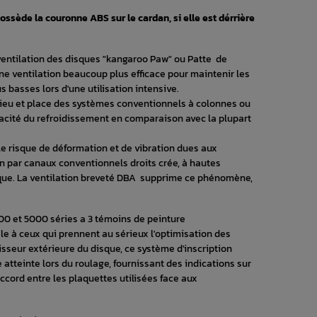
ssède la couronne ABS sur le cardan, si elle est dérrière
ventilation des disques "kangaroo Paw" ou Patte de
e ventilation beaucoup plus efficace pour maintenir les
 basses lors d'une utilisation intensive.
 lieu et place des systèmes conventionnels à colonnes ou
cacité du refroidissement en comparaison avec la plupart
e risque de déformation et de vibration dues aux
on par canaux conventionnels droits crée, à hautes
que. La ventilation breveté DBA supprime ce phénomène,
00 et 5000 séries a 3 témoins de peinture
e à ceux qui prennent au sérieux l'optimisation des
sseur extérieure du disque, ce système d'inscription
atteinte lors du roulage, fournissant des indications sur
'accord entre les plaquettes utilisées face aux