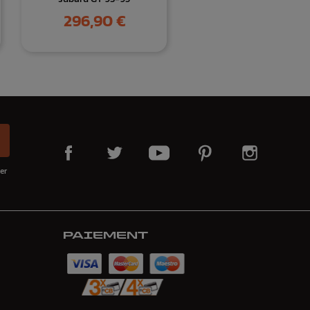
Prix
296,90 €
er
PAIEMENT