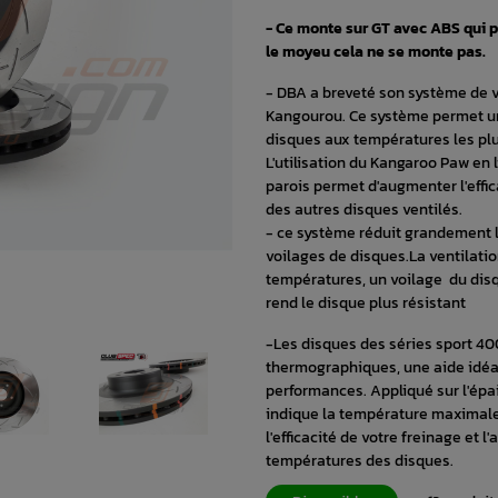
- Ce monte sur GT avec ABS qui po
le moyeu cela ne se monte pas.
- DBA a breveté son système de 
Kangourou. Ce système permet un
disques aux températures les plus
L'utilisation du Kangaroo Paw en
parois permet d'augmenter l'effi
des autres disques ventilés.
- ce système réduit grandement l
voilages de disques.La ventilati
températures, un voilage du dis
rend le disque plus résistant
-Les disques des séries sport 40
thermographiques, une aide idéal
performances. Appliqué sur l'épai
indique la température maximale 
l'efficacité de votre freinage et l
températures des disques.