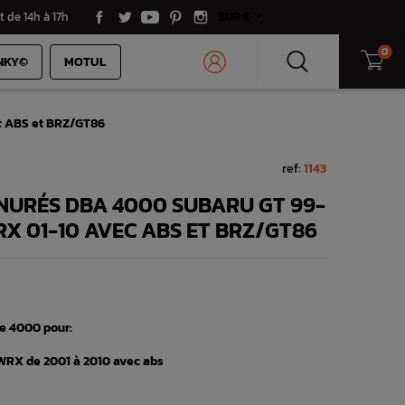
t de 14h à 17h
EUR €
0
NKY©
MOTUL
c ABS et BRZ/GT86
ref:
1143
NURÉS DBA 4000 SUBARU GT 99-
RX 01-10 AVEC ABS ET BRZ/GT86
ie 4000 pour:
WRX de 2001 à 2010 avec abs