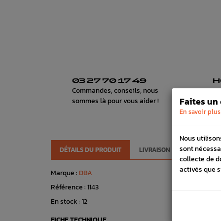
03 27 70 17 49
H
Commandes, conseils, nous
Lu
Faites un
sommes là pour vous aider !
de
En savoir plus
Nous utilison
sont nécessa
DÉTAILS DU PRODUIT
LIVRAISON
VÉHICULES
collecte de d
activés que s
Marque :
DBA
Référence :
1143
En stock :
12
FICHE TECHNIQUE