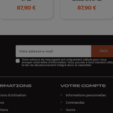
Prix
Prix
87,90 €
87,90 €
GO!
Votre adresse de messagerie est uniquement utilisée pour vous
envoyer notre lettre d'information. Vous pouvez à tout moment utilis
le lien de désabonnement intégré dans la newsletter.
ORMATIONS
VOTRE COMPTE
ions d'utilisation
Informations personnelles
pos
Commandes
tions
Avoirs