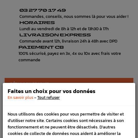
03 27 70 17 49
Commandes, conseils, nous sommes là pour vous aider !
HORAIRES
Lundi au vendredi de 8h à 12h et de 13h30 à 17h
LIVRAISON EXPRESS
Commande avant 12h, livraison 24h à 48h avec DPD
PAIEMENT CB
100% sécurisé, payez en 3x, 4x ou 10x avec frais votre
commande
DÉTAILS DU PRODUIT
Faites un choix pour vos données
LIVRAISON
-
En savoir plus
Tout refuser
VÉHICULES COMPATIBLE
Nous utilisons des cookies pour vous permettre de visiter et
d'utiliser notre site. Certains cookies sont nécessaires à son
Référence :
1356
fonctionnement et ne peuvent être désactivés. D'autres
En stock :
1
cookies de collecte de données nous aident à améliorer la