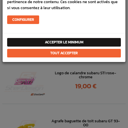
pertinence de notre contenu. Ces cookies ne sont activés que
FICHE TECHNIQUE
si vous consentez à leur utilisation.
Carrosserie
Diffuseur & Vortex de toit
CONFIGURER
DANS
LA MÊME
ACCEPTER LE MINIMUM
CATÉGORIE
TOUT ACCEPTER
Logo de calandre subaru STI rose-
chrome
Prix
19,00 €
Agrafe baguette de toit subaru GT 93-
00