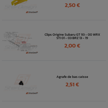
Prix
2,50 €
Clips Origine Subaru GT 93 - 00 WRX
STI 01 - 03 BRZ 13 - 19
Prix
2,00 €
Agrafe de bas caisse
Prix
2,51 €