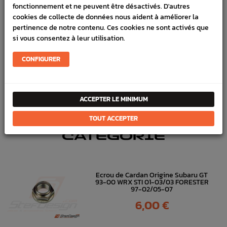
fonctionnement et ne peuvent être désactivés. D'autres
cookies de collecte de données nous aident à améliorer la
Marque :
SUBARU
pertinence de notre contenu. Ces cookies ne sont activés que
Référence :
15485
si vous consentez à leur utilisation.
FICHE TECHNIQUE
CONFIGURER
Transmission
Pièces origine constructeur
ACCEPTER LE MINIMUM
DANS
LA MÊME
TOUT ACCEPTER
CATÉGORIE
Ecrou de Cardan Origine Subaru GT
93-00 WRX STI 01-03/03 FORESTER
97-02/05-07
Prix
6,00 €