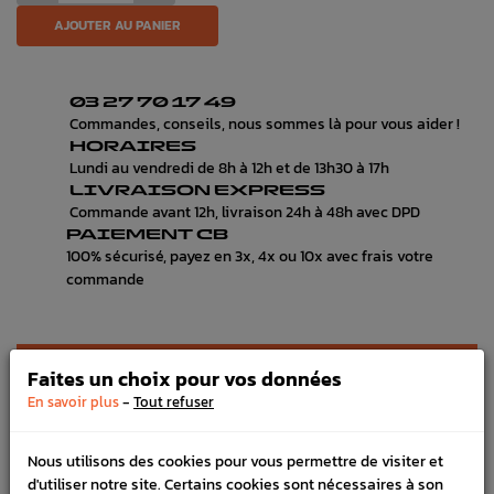
AJOUTER AU PANIER
03 27 70 17 49
Commandes, conseils, nous sommes là pour vous aider !
HORAIRES
Lundi au vendredi de 8h à 12h et de 13h30 à 17h
LIVRAISON EXPRESS
Commande avant 12h, livraison 24h à 48h avec DPD
PAIEMENT CB
100% sécurisé, payez en 3x, 4x ou 10x avec frais votre
commande
DÉTAILS DU PRODUIT
Faites un choix pour vos données
-
En savoir plus
Tout refuser
LIVRAISON
VÉHICULES COMPATIBLE
Nous utilisons des cookies pour vous permettre de visiter et
d'utiliser notre site. Certains cookies sont nécessaires à son
SCHÉMA CONSTRUCTEUR