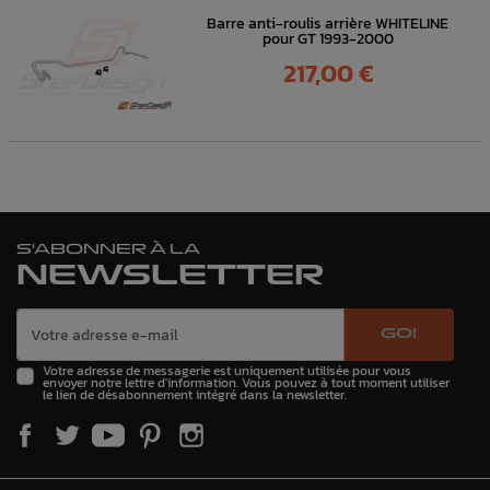
Barre anti-roulis arrière WHITELINE
pour GT 1993-2000
Prix
217,00 €
S'ABONNER À LA
NEWSLETTER
GO!
Votre adresse de messagerie est uniquement utilisée pour vous
envoyer notre lettre d'information. Vous pouvez à tout moment utiliser
le lien de désabonnement intégré dans la newsletter.