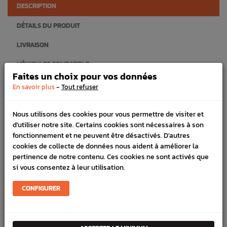
DESCRIPTION
DÉTAILS DU PRODUIT
LIVRAISON
VÉHICULES COMPATIBLE
Faites un choix pour vos données
-
Améliore la liaison entre le châssis et l’amortisseur
En savoir plus
Tout refuser
Augmente la durée de vie de l’amortisseur et également celle des
Nous utilisons des cookies pour vous permettre de visiter et
autres composants de la suspension y compris les pneus
d'utiliser notre site. Certains cookies sont nécessaires à son
fonctionnement et ne peuvent être désactivés. D'autres
Améliore la tenue de route
cookies de collecte de données nous aident à améliorer la
POURQUOI REMPLACER LES COUPELLES ?
pertinence de notre contenu. Ces cookies ne sont activés que
si vous consentez à leur utilisation.
Pour rendre la direction plus facile à manœuvrer, plus douce et
plus précise
CONFIGURER
Pour réduire les vibrations dans la caisse et dans la direction