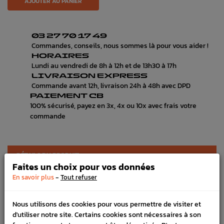
AJOUTER AU PANIER
03 27 70 17 49
Commandes, conseils, nous sommes là pour vous aider !
HORAIRES
Lundi au vendredi de 8h à 12h et de 13h30 à 17h
LIVRAISON EXPRESS
Commande avant 12h, livraison 24h à 48h avec DPD
PAIEMENT CB
100% sécurisé, payez en 3x, 4x ou 10x avec frais votre
commande
DÉTAILS DU PRODUIT
Faites un choix pour vos données
LIVRAISON
-
En savoir plus
Tout refuser
VÉHICULES COMPATIBLE
Nous utilisons des cookies pour vous permettre de visiter et
SCHÉMA CONSTRUCTEUR
d'utiliser notre site. Certains cookies sont nécessaires à son