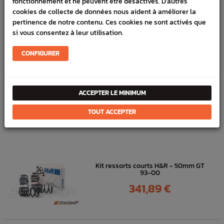
fonctionnement et ne peuvent être désactivés. D'autres
cookies de collecte de données nous aident à améliorer la
Marque :
SUBARU
pertinence de notre contenu. Ces cookies ne sont activés que
Référence :
17909
si vous consentez à leur utilisation.
FICHE TECHNIQUE
CONFIGURER
Chassis
Pièces origine constructeur
ACCEPTER LE MINIMUM
DANS
LA MÊME
TOUT ACCEPTER
CATÉGORIE
Kit ressorts courts H&R - 50mm GT
93-00
Prix
341,89 €