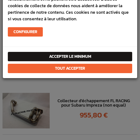
Marque :
HKS
cookies de collecte de données nous aident à améliorer la
pertinence de notre contenu. Ces cookies ne sont activés que
Référence :
1081
si vous consentez à leur utilisation.
FICHE TECHNIQUE
CONFIGURER
Échappement
Collecteur & UP Pipe
ACCEPTER LE MINIMUM
DANS
LA MÊME
TOUT ACCEPTER
CATÉGORIE
Collecteur d'échappement FL RACING
pour Subaru Impreza (non equal)
Prix
955,80 €