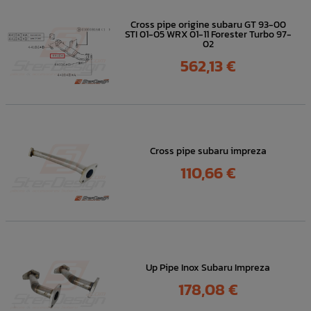
Cross pipe origine subaru GT 93-00
STI 01-05 WRX 01-11 Forester Turbo 97-
02
Prix
562,13 €
Cross pipe subaru impreza
Prix
110,66 €
Up Pipe Inox Subaru Impreza
Prix
178,08 €