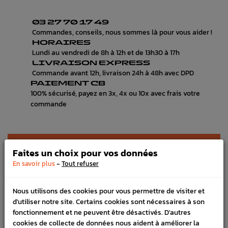
03 27 70 17 49
Commandes, conseils, nous sommes là pour vous aider !
HORAIRES
Lundi au vendredi de 8h à 12h et de 13h30 à 17h
LIVRAISON EXPRESS
Commande avant 12h, livraison 24h à 48h avec DPD
PAIEMENT CB
100% sécurisé, payez en 3x, 4x ou 10x avec frais votre
commande
DÉTAILS DU PRODUIT
Faites un choix pour vos données
-
En savoir plus
Tout refuser
LIVRAISON
VÉHICULES COMPATIBLE
Nous utilisons des cookies pour vous permettre de visiter et
d'utiliser notre site. Certains cookies sont nécessaires à son
Référence :
484
fonctionnement et ne peuvent être désactivés. D'autres
En stock :
8
cookies de collecte de données nous aident à améliorer la