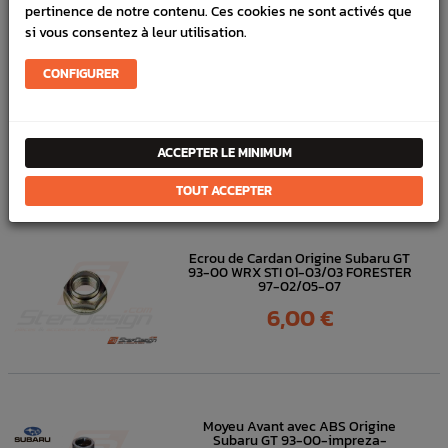
pertinence de notre contenu. Ces cookies ne sont activés que
FICHE TECHNIQUE
si vous consentez à leur utilisation.
Transmission
Embrayage & Volant moteur
CONFIGURER
DANS
LA MÊME
ACCEPTER LE MINIMUM
CATÉGORIE
TOUT ACCEPTER
Ecrou de Cardan Origine Subaru GT
93-00 WRX STI 01-03/03 FORESTER
97-02/05-07
Prix
6,00 €
Moyeu Avant avec ABS Origine
Subaru GT 93-00-impreza-